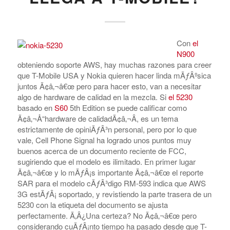
Con
el
N900
obteniendo soporte AWS, hay muchas razones para creer
que T-Mobile USA y Nokia quieren hacer linda mÃƒÂºsica
juntos Ã¢â‚¬â€œ pero para hacer esto, van a necesitar
algo de hardware de calidad en la mezcla. Si
el 5230
basado en
S60
5th Edition se puede calificar como
Ã¢â‚¬Å“hardware de calidadÃ¢â‚¬Â, es un tema
estrictamente de opiniÃƒÂ³n personal, pero por lo que
vale, Cell Phone Signal ha logrado unos puntos muy
buenos acerca de un documento reciente de FCC,
sugiriendo que el modelo es ilimitado. En primer lugar
Ã¢â‚¬â€œ y lo mÃƒÂ¡s importante Ã¢â‚¬â€œ el reporte
SAR para el modelo cÃƒÂ³digo RM-593 indica que AWS
3G estÃƒÂ¡ soportado, y revistiendo la parte trasera de un
5230 con la etiqueta del documento se ajusta
perfectamente. Ã‚Â¿Una certeza? No Ã¢â‚¬â€œ pero
considerando cuÃƒÂ¡nto tiempo ha pasado desde que T-