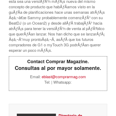
esta sea una versiÃƒÂ³n mÃƒÂ¡s nueva del mismo
concepto de producto que habÃƒÂ­amos visto en la
guÃƒÂ­a de planificaciones hace unas semanas atrÃƒÂ¡s
Ã¢â‚¬â€œ Sammy probablemente comenzÃƒÂ³ con su
BeatDJ (o un Ocean2) y desde allÃƒÂ­ trabajÃƒÂ³ hacia
atrÃƒÂ¡s para tener la versiÃƒÂ³n de venta al pÃƒÂºblico
que querÃƒÂ­an lanzar. Nos han dicho que se lanzarÃƒÂ¡
Ã¢â‚¬Å“muy prontoÃ¢â‚¬Â, asÃƒÂ­ que los futuros
compradores de G1 o myTouch 3G podrÃƒÂ­an querer
esperar un poco mÃƒÂ¡s.
Contact Comprar Magazine.
Consultas al por mayor solamente.
Email:
eblast@comprarmag.com
Tel:
| Whatsapp:
Directorio de