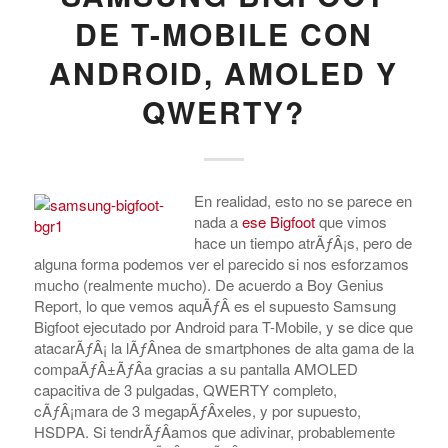
DE T-MOBILE CON
ANDROID, AMOLED Y
QWERTY?
En realidad, esto no se parece en
nada a
ese Bigfoot
que vimos
hace un tiempo atrÃƒÂ¡s, pero de
alguna forma podemos ver el parecido si nos esforzamos
mucho (realmente mucho). De acuerdo a Boy Genius
Report, lo que vemos aquÃƒÂ­ es el supuesto Samsung
Bigfoot ejecutado por Android para T-Mobile, y se dice que
atacarÃƒÂ¡ la lÃƒÂ­nea de smartphones de alta gama de la
compaÃƒÂ±ÃƒÂ­a gracias a su pantalla AMOLED
capacitiva de 3 pulgadas, QWERTY completo,
cÃƒÂ¡mara de 3 megapÃƒÂ­xeles, y por supuesto,
HSDPA. Si tendrÃƒÂ­amos que adivinar, probablemente