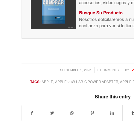
accesorios, videojuegos y 
Busque Su Producto
Nosotros solicitaremos a nue
confianza para ver si lo tie
/
/
SEPTEMBER 9, 2025
0 COMMENTS
BY
TAGS:
APPLE
,
APPLE 20W USB-C POWER ADAPTER
,
APPLE 
Share this entry