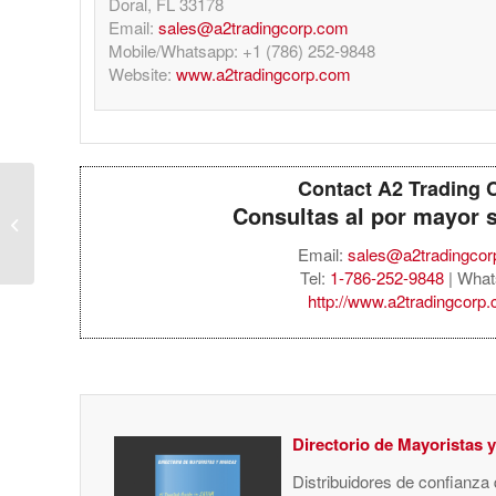
Doral, FL 33178
Email:
sales@a2tradingcorp.com
Mobile/Whatsapp: +1 (786) 252-9848
Website:
www.a2tradingcorp.com
Contact A2 Trading 
Sony PlayStation 5
Consultas al por mayor 
Slim 1TB Disc – Call of
Duty: Black Ops 6
Email:
sales@a2tradingco
Bundle
Tel:
1-786-252-9848
| What
http://www.a2tradingcorp
Directorio de Mayoristas 
Distribuidores de confianza