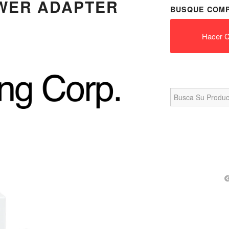
OWER ADAPTER
BUSQUE COMP
Hacer C
Search
for: