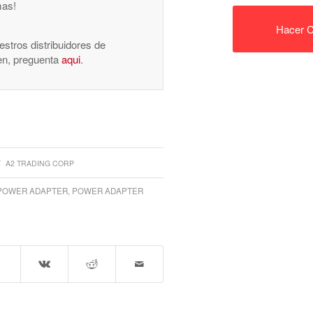
mas!
Hacer C
stros distribuidores de
nen, preguenta
aqui
.
A2 TRADING CORP
POWER ADAPTER
,
POWER ADAPTER