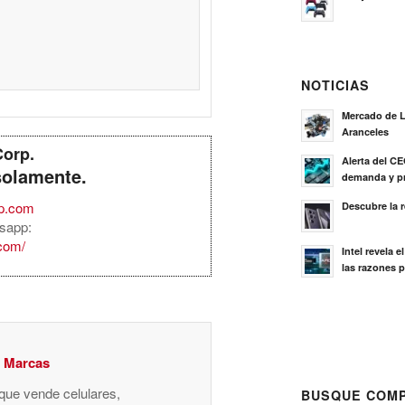
NOTICIAS
Mercado de L
Aranceles
Corp.
Alerta del C
solamente.
demanda y pr
rp.com
Descubre la 
sapp:
.com/
Intel revela 
las razones p
y Marcas
 que vende celulares,
BUSQUE COMP