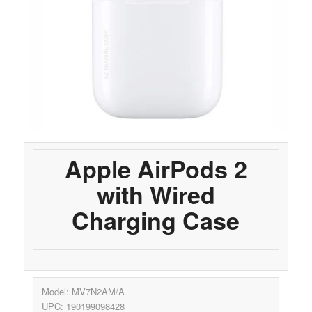
Apple AirPods 2
with Wired
Charging Case
Model: MV7N2AM/A
UPC: 190199098428