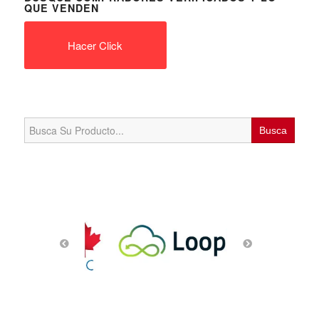
QUE VENDEN
Hacer Click
Search
for: