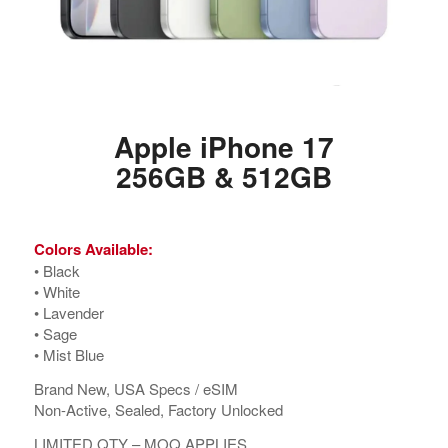
Apple iPhone 17
256GB & 512GB
Colors Available:
•⁠ ⁠Black
•⁠ ⁠White
•⁠ ⁠Lavender
•⁠ ⁠Sage
•⁠ ⁠Mist Blue
Brand New, USA Specs / eSIM
Non-Active, Sealed, Factory Unlocked
LIMITED QTY – MOQ APPLIES