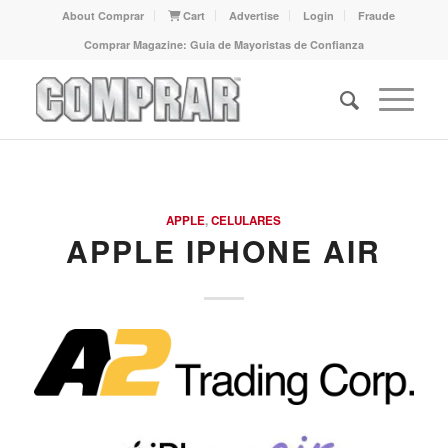
About Comprar
Cart
Advertise
Login
Fraude
Comprar Magazine: Guia de Mayoristas de Confianza
APPLE
,
CELULARES
APPLE IPHONE AIR