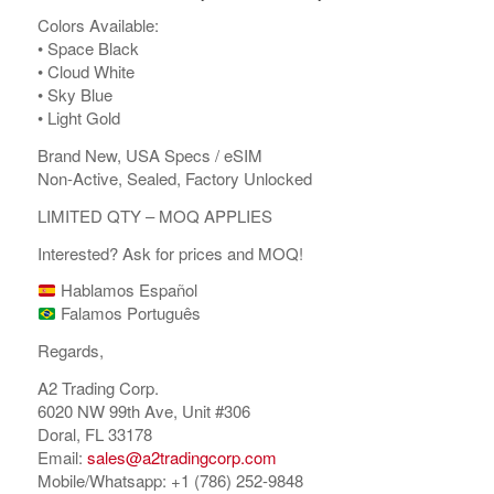
Colors Available:
•⁠ ⁠Space Black
•⁠ ⁠Cloud White
•⁠ ⁠Sky Blue
•⁠ ⁠Light Gold
Brand New, USA Specs / eSIM
Non-Active, Sealed, Factory Unlocked
LIMITED QTY – MOQ APPLIES
Interested? Ask for prices and MOQ!
Hablamos Español
Falamos Português
Regards,
A2 Trading Corp.
6020 NW 99th Ave, Unit #306
Doral, FL 33178
Email:
sales@a2tradingcorp.com
Mobile/Whatsapp: +1 (786) 252-9848