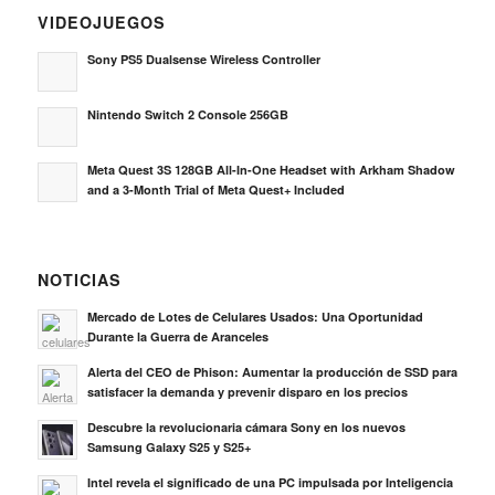
VIDEOJUEGOS
Sony PS5 Dualsense Wireless Controller
Nintendo Switch 2 Console 256GB
Meta Quest 3S 128GB All-In-One Headset with Arkham Shadow
and a 3-Month Trial of Meta Quest+ Included
NOTICIAS
Mercado de Lotes de Celulares Usados: Una Oportunidad
Durante la Guerra de Aranceles
Alerta del CEO de Phison: Aumentar la producción de SSD para
satisfacer la demanda y prevenir disparo en los precios
Descubre la revolucionaria cámara Sony en los nuevos
Samsung Galaxy S25 y S25+
Intel revela el significado de una PC impulsada por Inteligencia