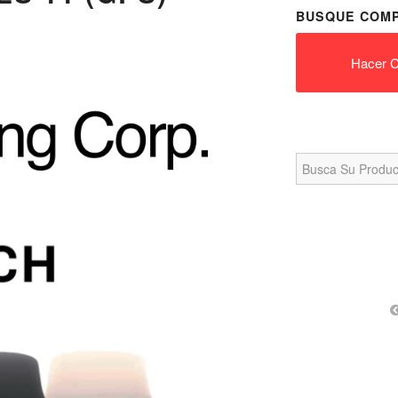
BUSQUE COMP
Hacer C
Search
for: