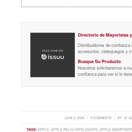
Directorio de Mayoristas 
Distribuidores de confianza
accesorios, videojuegos y 
Busque Su Producto
Nosotros solicitaremos a nue
confianza para ver si lo tie
/
/
JUNE 2, 2026
0 COMMENTS
BY
A
TAGS:
APPLE
,
APPLE RELOJ INTELIGENTE
,
APPLE SMARTWAT