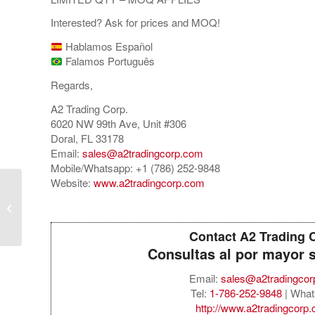
Interested? Ask for prices and MOQ!
Hablamos Español
Falamos Português
Regards,
A2 Trading Corp.
6020 NW 99th Ave, Unit #306
Doral, FL 33178
Email:
sales@a2tradingcorp.com
Mobile/Whatsapp: +1 (786) 252-9848
Website:
www.a2tradingcorp.com
 iPhone 16 128GB
USA Spec / eSIM
Contact A2 Trading 
Consultas al por mayor 
Email:
sales@a2tradingco
Tel:
1-786-252-9848
| What
http://www.a2tradingcorp