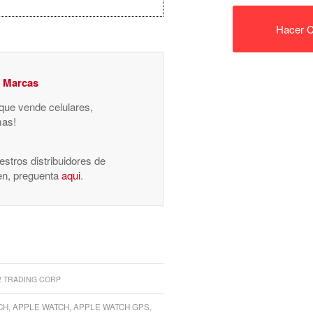
Hacer C
y Marcas
 que vende celulares,
mas!
stros distribuidores de
nen, preguenta
aqui
.
2 TRADING CORP
CH
,
APPLE WATCH
,
APPLE WATCH GPS
,