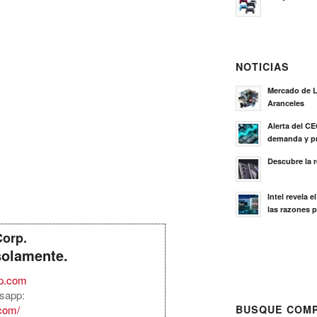
NOTICIAS
Mercado de L
Aranceles
Alerta del C
demanda y pr
Descubre la 
Intel revela 
las razones p
Corp.
solamente.
rp.com
sapp:
.com/
BUSQUE COMP