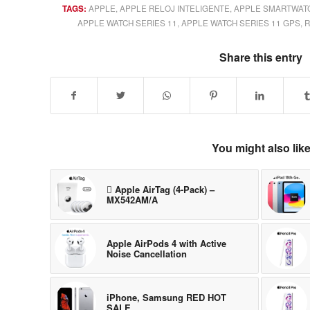
TAGS:
APPLE
,
APPLE RELOJ INTELIGENTE
,
APPLE SMARTWAT
APPLE WATCH SERIES 11
,
APPLE WATCH SERIES 11 GPS
,
R
Share this entry
You might also lik
 Apple AirTag (4-Pack) –
MX542AM/A
Apple AirPods 4 with Active
Noise Cancellation
iPhone, Samsung RED HOT
SALE