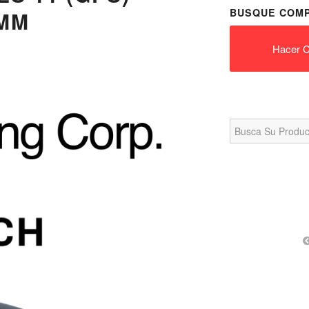
BUSQUE COMP
6MM
Hacer C
Search
for: