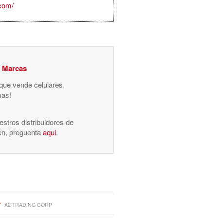
.com/
y Marcas
 que vende celulares,
mas!
stros distribuidores de
nen, preguenta
aqui
.
A2 TRADING CORP