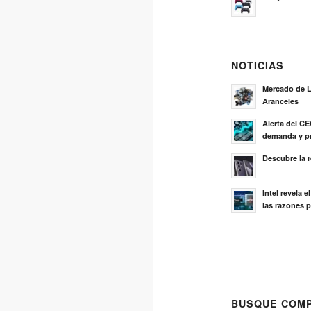
NOTICIAS
Mercado de L
Aranceles
Alerta del C
demanda y pr
Descubre la 
Intel revela 
las razones p
BUSQUE COMP