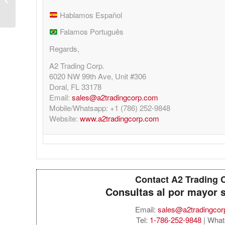
(GPS)
Hablamos Español
Falamos Português
Regards,
A2 Trading Corp.
6020 NW 99th Ave, Unit #306
Doral, FL 33178
Email:
sales@a2tradingcorp.com
Mobile/Whatsapp: +1 (786) 252-9848
Website:
www.a2tradingcorp.com
Contact A2 Trading 
Consultas al por mayor 
Email:
sales@a2tradingco
Tel:
1-786-252-9848
| What