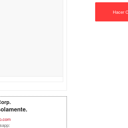
Hacer C
Corp.
solamente.
rp.com
sapp: