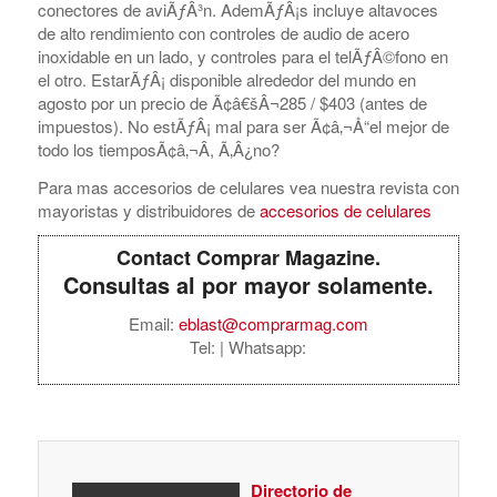
conectores de aviÃƒÂ³n. AdemÃƒÂ¡s incluye altavoces
de alto rendimiento con controles de audio de acero
inoxidable en un lado, y controles para el telÃƒÂ©fono en
el otro. EstarÃƒÂ¡ disponible alrededor del mundo en
agosto por un precio de Ã¢â€šÂ¬285 / $403 (antes de
impuestos). No estÃƒÂ¡ mal para ser Ã¢â‚¬Å“el mejor de
todo los tiemposÃ¢â‚¬Â, Ã‚Â¿no?
Para mas accesorios de celulares vea nuestra revista con
mayoristas y distribuidores de
accesorios de celulares
Contact Comprar Magazine.
Consultas al por mayor solamente.
Email:
eblast@comprarmag.com
Tel:
| Whatsapp:
Directorio de