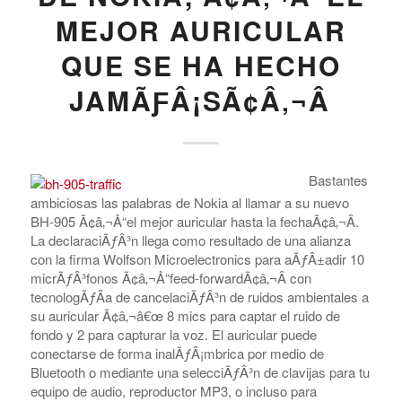
MEJOR AURICULAR
QUE SE HA HECHO
JAMÃƑÂ¡SÃ¢Â‚¬Â
Bastantes
ambiciosas las palabras de Nokia al llamar a su nuevo
BH-905 Ã¢â‚¬Å“el mejor auricular hasta la fechaÃ¢â‚¬Â.
La declaraciÃƒÂ³n llega como resultado de una alianza
con la firma Wolfson Microelectronics para aÃƒÂ±adir 10
micrÃƒÂ³fonos Ã¢â‚¬Å“feed-forwardÃ¢â‚¬Â con
tecnologÃƒÂ­a de cancelaciÃƒÂ³n de ruidos ambientales a
su auricular Ã¢â‚¬â€œ 8 mics para captar el ruido de
fondo y 2 para capturar la voz. El auricular puede
conectarse de forma inalÃƒÂ¡mbrica por medio de
Bluetooth o mediante una selecciÃƒÂ³n de clavijas para tu
equipo de audio, reproductor MP3, o incluso para