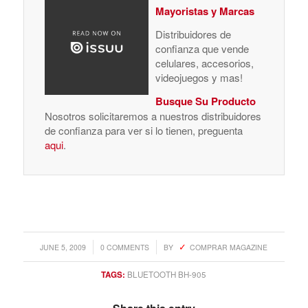
Mayoristas y Marcas
Distribuidores de
confianza que vende
celulares, accesorios,
videojuegos y mas!
Busque Su Producto
Nosotros solicitaremos a nuestros distribuidores
de confianza para ver si lo tienen, preguenta
aqui
.
/
/
JUNE 5, 2009
0 COMMENTS
BY
COMPRAR MAGAZINE
TAGS:
BLUETOOTH BH-905