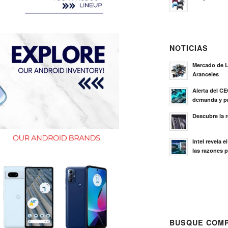
NOTICIAS
Mercado de L
Aranceles
Alerta del C
demanda y pr
Descubre la 
Intel revela 
las razones p
BUSQUE COMP