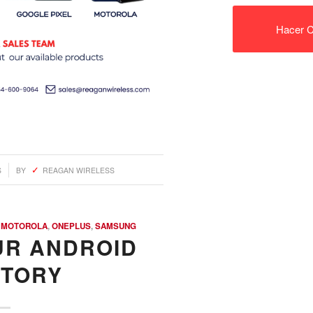
Hacer C
S
BY
REAGAN WIRELESS
,
MOTOROLA
,
ONEPLUS
,
SAMSUNG
UR ANDROID
NTORY