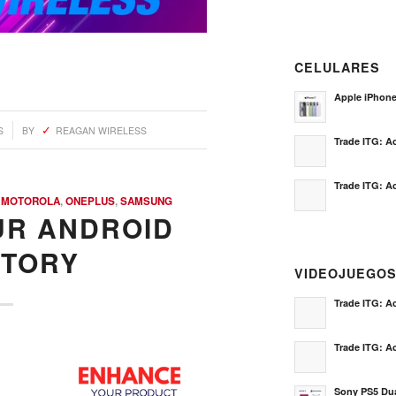
CELULARES
Apple iPhon
S
BY
REAGAN WIRELESS
Trade ITG: Ac
Trade ITG: Ac
,
MOTOROLA
,
ONEPLUS
,
SAMSUNG
UR ANDROID
NTORY
VIDEOJUEGO
Trade ITG: Ac
Trade ITG: Ac
Sony PS5 Dua