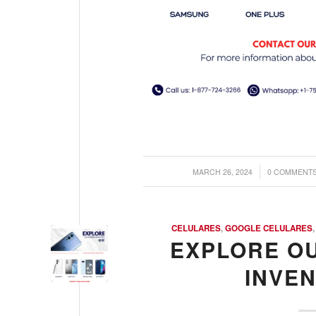
/
/
MARCH 26, 2024
0 COMMENT
CELULARES
,
GOOGLE CELULARES
EXPLORE O
INVE