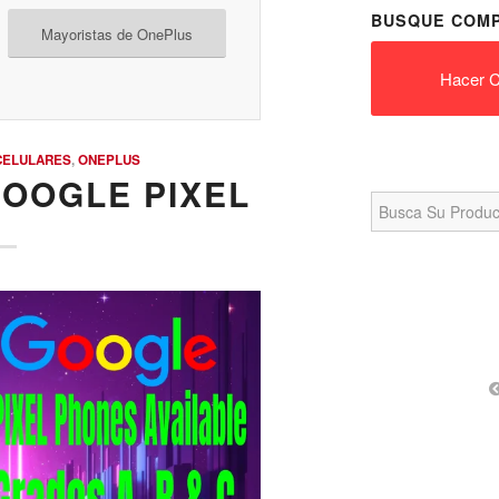
BUSQUE COMP
Mayoristas de OnePlus
Hacer C
CELULARES
,
ONEPLUS
GOOGLE PIXEL
Search
for: