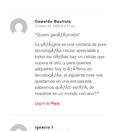
Oswaldo Bautista
October 23, 2009 at 5:07 pm
says:
“Quiero ganÃƒÂ¡rmelo!”
La pÃƒÂ¡gina es una ventana de pura
tecnologÃƒÂ­a celular apreciable y
todos los dÃƒÂ­as hay un celular que
supera al otro, y para quienes
adquieren hoy lo ÃƒÂºltimo en
tecnologÃƒÂ­a, al siguiente mes nos
quedamos en una era pasada…
sabremos quÃƒÂ© serÃƒÂ¡ de
nosotros en un mundo cercano??
Log in to Reply
ignacio f