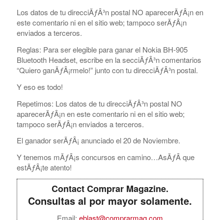
Los datos de tu direcciÃƒÂ³n postal NO aparecerÃƒÂ¡n en
este comentario ni en el sitio web; tampoco serÃƒÂ¡n
enviados a terceros.
Reglas: Para ser elegible para ganar el Nokia BH-905
Bluetooth Headset, escribe en la secciÃƒÂ³n comentarios
“Quiero ganÃƒÂ¡rmelo!” junto con tu direcciÃƒÂ³n postal.
Y eso es todo!
Repetimos: Los datos de tu direcciÃƒÂ³n postal NO
aparecerÃƒÂ¡n en este comentario ni en el sitio web;
tampoco serÃƒÂ¡n enviados a terceros.
El ganador serÃƒÂ¡ anunciado el 20 de Noviembre.
Y tenemos mÃƒÂ¡s concursos en camino…AsÃƒÂ­ que
estÃƒÂ¡te atento!
Contact Comprar Magazine.
Consultas al por mayor solamente.
Email:
eblast@comprarmag.com