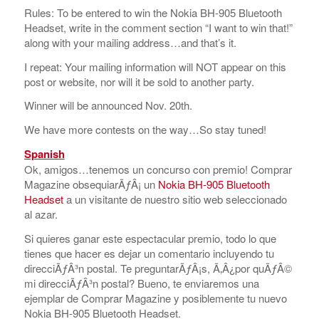
Rules: To be entered to win the Nokia BH-905 Bluetooth
Headset, write in the comment section “I want to win that!”
along with your mailing address…and that’s it.
I repeat: Your mailing information will NOT appear on this
post or website, nor will it be sold to another party.
Winner will be announced Nov. 20th.
We have more contests on the way…So stay tuned!
Spanish
Ok, amigos…tenemos un concurso con premio! Comprar
Magazine obsequiarÃƒÂ¡ un
Nokia BH-905 Bluetooth
Headset
a un visitante de nuestro sitio web seleccionado
al azar.
Si quieres ganar este espectacular premio, todo lo que
tienes que hacer es dejar un comentario incluyendo tu
direcciÃƒÂ³n postal. Te preguntarÃƒÂ¡s, Ã‚Â¿por quÃƒÂ©
mi direcciÃƒÂ³n postal? Bueno, te enviaremos una
ejemplar de Comprar Magazine y posiblemente tu nuevo
Nokia BH-905 Bluetooth Headset.