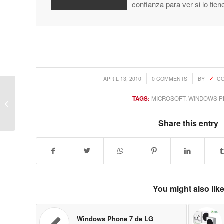
confianza para ver si lo tie
/
/
APRIL 13, 2010
0 COMMENTS
BY
C
Una patente de Apple revela una red
TAGS:
MICROSOFT
,
WINDOWS P
social basada en la ubicaciÃƒÂ³n
de...
Share this entry
You might also lik
Windows Phone 7 de LG