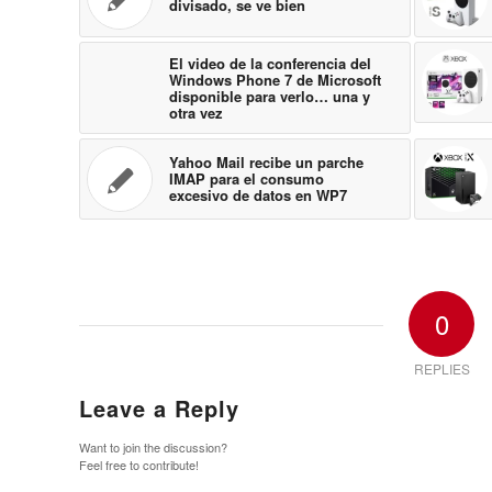
divisado, se ve bien
El video de la conferencia del
Windows Phone 7 de Microsoft
disponible para verlo… una y
otra vez
Yahoo Mail recibe un parche
IMAP para el consumo
excesivo de datos en WP7
0
REPLIES
Leave a Reply
Want to join the discussion?
Feel free to contribute!