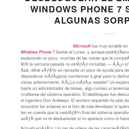
WINDOWS PHONE 7 S
ALGUNAS SOR
Microsoft
fue muy amable en la
Windows Phone 7
Series el Lunes, y aunque podrÃƒÂ­am
explorando un poco, muchas de las cosas que la compa
MIX la semana pasada no estÃƒÂ¡n incluidas — Ã‚Â¿o si?
Ã¢â‚¬â€œ sÃƒÂ³lo se necesita un poco de ayuda para de
dispositivos mÃƒÂ¡gicos comienzan a girar para tu disfru
vistas anteriormente. Ã‚Â¿Lo mÃƒÂ¡s notable? Un explor
hasta un administrador de tareas, algo curioso si tenemos 
multitarea del sistema operativo. El desbloqueo fue descubi
el ingeniero Dan Ardelean. El archivo requerido ha sido d
encontrar los enlaces en el foro de xda-developer si quier
ten en cuenta que la versiÃƒÂ³n final del sistema operat
asÃƒÂ­ que no te desilusiones si no aparece como lo hac
ActualizaciÃƒÂ³n: Un par de videos de las caracterÃƒÂ­st