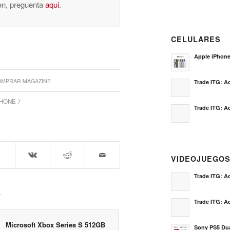
nen, preguenta
aqui
.
CELULARES
Apple iPhon
OMPRAR MAGAZINE
Trade ITG: Ac
HONE 7
Trade ITG: Ac
VIDEOJUEGO
Trade ITG: Ac
e
Trade ITG: Ac
Microsoft Xbox Series S 512GB
Sony PS5 Dua