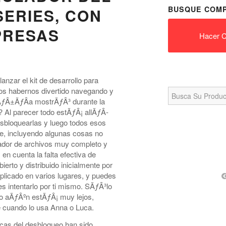
BUSQUE COMP
ERIES, CON
PRESAS
Hacer C
nzar el kit de desarrollo para
Search
os habernos divertido navegando y
for:
ÃƒÂ±ÃƒÂ­a mostrÃƒÂ³ durante la
 Al parecer todo estÃƒÂ¡ allÃƒÂ­
sbloquearlas y luego todos esos
te, incluyendo algunas cosas no
ador de archivos muy completo y
en cuenta la falta efectiva de
erto y distribuido inicialmente por
uplicado en varios lugares, y puedes
es intentarlo por ti mismo. SÃƒÂ³lo
ivo aÃƒÂºn estÃƒÂ¡ muy lejos,
e cuando lo usa Anna o Luca.
icas del desbloqueo han sido