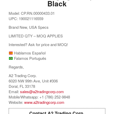
Black
Model: CP.RN.00000433.01
UPC: 190021116559
Brand New, USA Specs
LIMITED QTY – MOQ APPLIES
Interested? Ask for price and MOQ!
Hablamos Español
Falamos Português
Regards,
A2 Trading Corp.
6020 NW 99th Ave, Unit #306
Doral, FL 33178
Email:
sales@a2tradingcorp.com
Mobile/Whatsapp: +1 (786) 252-9848
Website:
www.a2tradingcorp.com
Contact A2 Trading Corp.