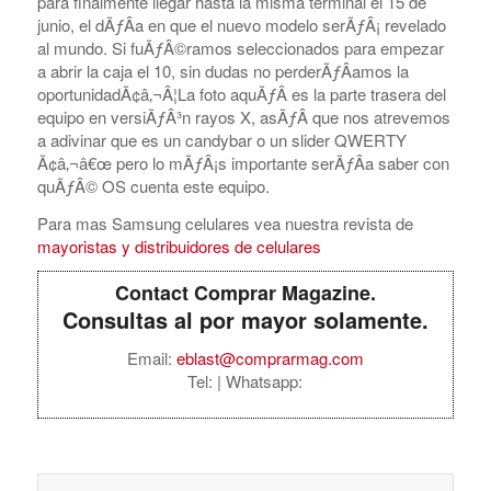
para finalmente llegar hasta la misma terminal el 15 de
junio, el dÃƒÂ­a en que el nuevo modelo serÃƒÂ¡ revelado
al mundo. Si fuÃƒÂ©ramos seleccionados para empezar
a abrir la caja el 10, sin dudas no perderÃƒÂ­amos la
oportunidadÃ¢â‚¬Â¦La foto aquÃƒÂ­ es la parte trasera del
equipo en versiÃƒÂ³n rayos X, asÃƒÂ­ que nos atrevemos
a adivinar que es un candybar o un slider QWERTY
Ã¢â‚¬â€œ pero lo mÃƒÂ¡s importante serÃƒÂ­a saber con
quÃƒÂ© OS cuenta este equipo.
Para mas Samsung celulares vea nuestra revista de
mayoristas y distribuidores de celulares
Contact Comprar Magazine.
Consultas al por mayor solamente.
Email:
eblast@comprarmag.com
Tel:
| Whatsapp: