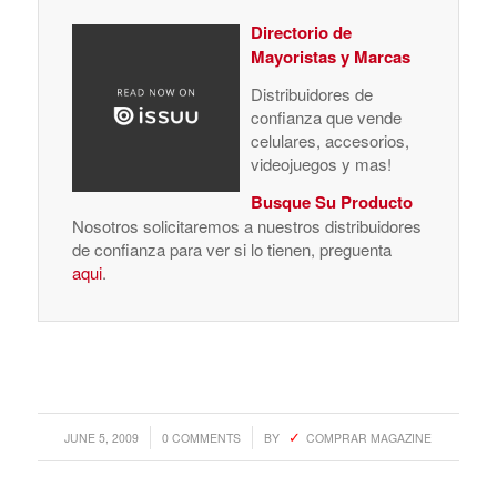
Directorio de
Mayoristas y Marcas
Distribuidores de
confianza que vende
celulares, accesorios,
videojuegos y mas!
Busque Su Producto
Nosotros solicitaremos a nuestros distribuidores
de confianza para ver si lo tienen, preguenta
aqui
.
/
/
JUNE 5, 2009
0 COMMENTS
BY
COMPRAR MAGAZINE