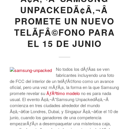
UNPACKEDÃ¢Â‚¬Â
PROMETE UN NUEVO
TELÃƑÂ©FONO PARA
EL 15 DE JUNIO
No todos los dÃƒÂ­as se ven
fabricantes incluyendo una foto
de FCC del interior de un telÃƒÂ©fono como un avance
oficial, pero una vez mÃƒÂ¡s, la forma en la que Samsung
promete revelar su
ÃƒÂºltimo modelo
no es para nada
usual. El evento Ã¢â‚¬Å“Samsung UnpackedÃ¢â‚¬Â
comienza en tres ciudades alrededor del mundo
Ã¢â‚¬â€œ Londres, Dubai, y Singapur Ã¢â‚¬â€œ el 10 de
junio, cuando los ganadores de una competencia
empezarÃƒÂ¡n a desempaquetar una misteriosa caja,