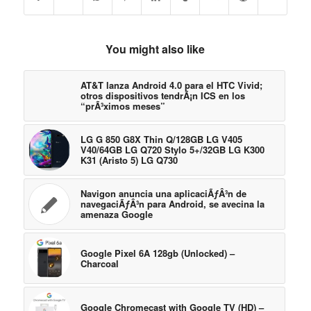
You might also like
AT&T lanza Android 4.0 para el HTC Vivid;
otros dispositivos tendrÃ¡n ICS en los
“prÃ³ximos meses”
LG G 850 G8X Thin Q/128GB LG V405
V40/64GB LG Q720 Stylo 5+/32GB LG K300
K31 (Aristo 5) LG Q730
Navigon anuncia una aplicaciÃƒÂ³n de
navegaciÃƒÂ³n para Android, se avecina la
amenaza Google
Google Pixel 6A 128gb (Unlocked) –
Charcoal
Google Chromecast with Google TV (HD) –