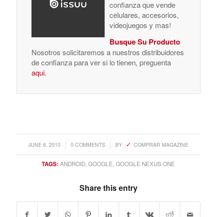
confianza que vende
celulares, accesorios,
videojuegos y mas!
Busque Su Producto
Nosotros solicitaremos a nuestros distribuidores
de confianza para ver si lo tienen, preguenta
aqui
.
/
/
JUNE 6, 2010
0 COMMENTS
BY
COMPRAR MAGAZINE
TAGS:
ANDROID
,
GOOGLE
,
GOOGLE NEXUS ONE
Share this entry