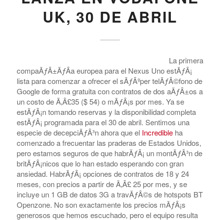
UK, 30 DE ABRIL
La primera
compaÃƒÂ±ÃƒÂ­a europea para el Nexus Uno estÃƒÂ¡
lista para comenzar a ofrecer el sÃƒÂºper telÃƒÂ©fono de
Google de forma gratuita con contratos de dos aÃƒÂ±os a
un costo de Ã‚Â£35 ($ 54) o mÃƒÂ¡s por mes. Ya se
estÃƒÂ¡n tomando reservas y la disponibilidad completa
estÃƒÂ¡ programada para el 30 de abril. Sentimos una
especie de decepciÃƒÂ³n ahora que el
Incredible
ha
comenzado a frecuentar las praderas de Estados Unidos,
pero estamos seguros de que habrÃƒÂ¡ un montÃƒÂ³n de
britÃƒÂ¡nicos que lo han estado esperando con gran
ansiedad. HabrÃƒÂ¡ opciones de contratos de 18 y 24
meses, con precios a partir de Ã‚Â£ 25 por mes, y se
incluye un 1 GB de datos 3G a travÃƒÂ©s de hotspots BT
Openzone. No son exactamente los precios mÃƒÂ¡s
generosos que hemos escuchado, pero el equipo resulta