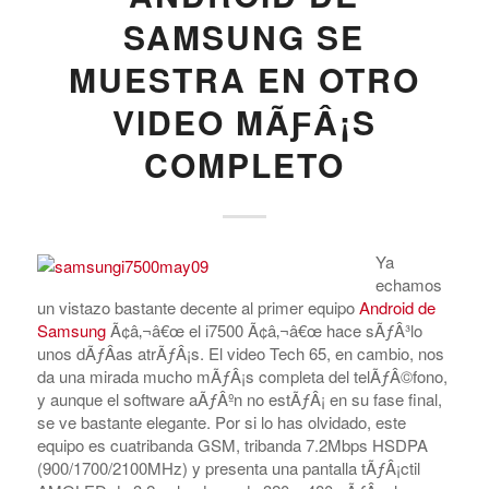
SAMSUNG SE
MUESTRA EN OTRO
VIDEO MÃƑÂ¡S
COMPLETO
Ya
echamos
un vistazo bastante decente al primer equipo
Android de
Samsung
Ã¢â‚¬â€œ el i7500 Ã¢â‚¬â€œ hace sÃƒÂ³lo
unos dÃƒÂ­as atrÃƒÂ¡s. El video Tech 65, en cambio, nos
da una mirada mucho mÃƒÂ¡s completa del telÃƒÂ©fono,
y aunque el software aÃƒÂºn no estÃƒÂ¡ en su fase final,
se ve bastante elegante. Por si lo has olvidado, este
equipo es cuatribanda GSM, tribanda 7.2Mbps HSDPA
(900/1700/2100MHz) y presenta una pantalla tÃƒÂ¡ctil