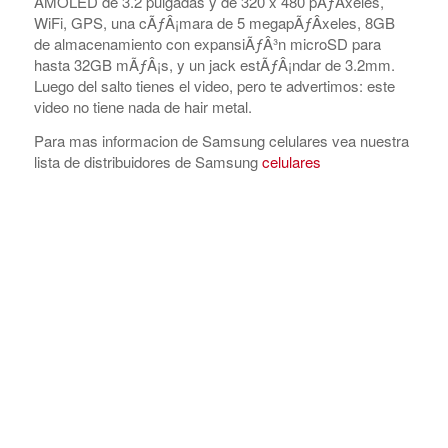
AMOLED de 3.2 pulgadas y de 320 x 480 pÃƒÂ­xeles,
WiFi, GPS, una cÃƒÂ¡mara de 5 megapÃƒÂ­xeles, 8GB
de almacenamiento con expansiÃƒÂ³n microSD para
hasta 32GB mÃƒÂ¡s, y un jack estÃƒÂ¡ndar de 3.2mm.
Luego del salto tienes el video, pero te advertimos: este
video no tiene nada de hair metal.
Para mas informacion de Samsung celulares vea nuestra
lista de distribuidores de Samsung
celulares