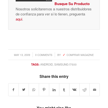
Busque Su Producto
Nosotros solicitaremos a nuestros distribuidores
de confianza para ver si lo tienen, preguenta
aqui
.
/
/
MAY 13, 2009
0 COMMENTS
BY
COMPRAR MAGAZINE
TAGS:
ANDROID
,
SAMSUNG I7500
Share this entry
You might also like