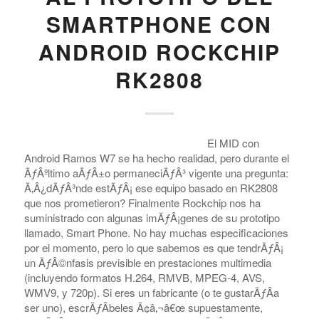
SMARTPHONE CON
ANDROID ROCKCHIP
RK2808
El MID con
Android Ramos W7 se ha hecho realidad, pero durante el
ÃƒÂºltimo aÃƒÂ±o permaneciÃƒÂ³ vigente una pregunta:
Ã‚Â¿dÃƒÂ³nde estÃƒÂ¡ ese equipo basado en RK2808
que nos prometieron? Finalmente Rockchip nos ha
suministrado con algunas imÃƒÂ¡genes de su prototipo
llamado, Smart Phone. No hay muchas especificaciones
por el momento, pero lo que sabemos es que tendrÃƒÂ¡
un ÃƒÂ©nfasis previsible en prestaciones multimedia
(incluyendo formatos H.264, RMVB, MPEG-4, AVS,
WMV9, y 720p). Si eres un fabricante (o te gustarÃƒÂ­a
ser uno), escrÃƒÂ­beles Ã¢â‚¬â€œ supuestamente,