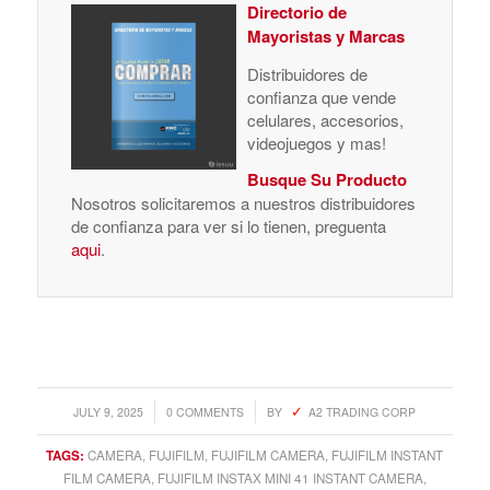
Directorio de
Mayoristas y Marcas
Distribuidores de
confianza que vende
celulares, accesorios,
videojuegos y mas!
Busque Su Producto
Nosotros solicitaremos a nuestros distribuidores
de confianza para ver si lo tienen, preguenta
aqui
.
/
/
JULY 9, 2025
0 COMMENTS
BY
A2 TRADING CORP
TAGS:
CAMERA
,
FUJIFILM
,
FUJIFILM CAMERA
,
FUJIFILM INSTANT
FILM CAMERA
,
FUJIFILM INSTAX MINI 41 INSTANT CAMERA
,