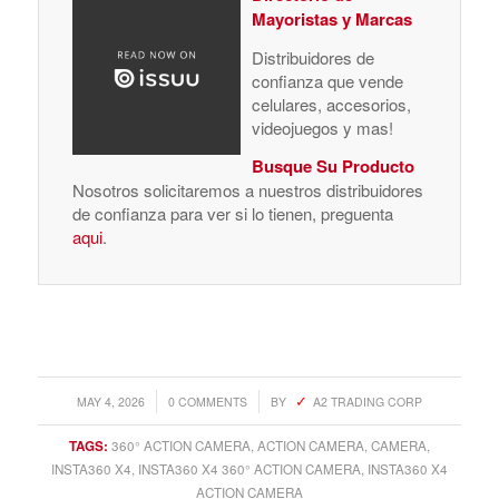
Mayoristas y Marcas
Distribuidores de
confianza que vende
celulares, accesorios,
videojuegos y mas!
Busque Su Producto
Nosotros solicitaremos a nuestros distribuidores
de confianza para ver si lo tienen, preguenta
aqui
.
/
/
MAY 4, 2026
0 COMMENTS
BY
A2 TRADING CORP
TAGS:
360° ACTION CAMERA
,
ACTION CAMERA
,
CAMERA
,
INSTA360 X4
,
INSTA360 X4 360° ACTION CAMERA
,
INSTA360 X4
ACTION CAMERA