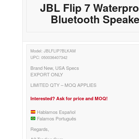
JBL Flip 7 Waterpro
Bluetooth Speake
Model: JBLFLIP7BLKAM
UPC: 050036407342
Brand New, USA Specs
EXPORT ONLY
LIMITED QTY – MOQ APPLIES
Interested? Ask for price and MOQ!
Hablamos Español
Falamos Português
Regards,