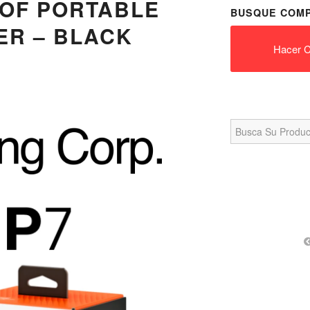
OOF PORTABLE
BUSQUE COMP
ER – BLACK
Hacer C
Search
for: