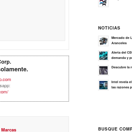
NOTICIAS
Mercado de L
Aranceles
Alerta del C
demanda y pr
Corp.
solamente.
Descubre la 
rp.com
Intel revela 
sapp:
las razones p
.com/
BUSQUE COMP
y Marcas