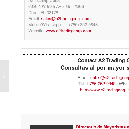
A2 Trading Corp.
6020 NW 99th Ave, Unit #306
Doral, FL 33178
Email:
sales@a2tradingcorp.com
Mobile/Whatsapp: +1 (786) 252-9848
Website:
www.a2tradingcorp.com
Contact A2 Trading 
Consultas al por mayor 
Sony PS5 Dualsense
Email:
sales@a2tradingco
Wireless Controller
Tel:
1-786-252-9848
| What
http://www.a2tradingcorp
Directorio de Mayoristas 