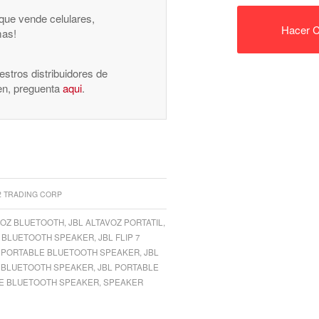
 que vende celulares,
Hacer C
mas!
stros distribuidores de
nen, preguenta
aqui
.
2 TRADING CORP
VOZ BLUETOOTH
,
JBL ALTAVOZ PORTATIL
,
 7 BLUETOOTH SPEAKER
,
JBL FLIP 7
F PORTABLE BLUETOOTH SPEAKER
,
JBL
E BLUETOOTH SPEAKER
,
JBL PORTABLE
E BLUETOOTH SPEAKER
,
SPEAKER