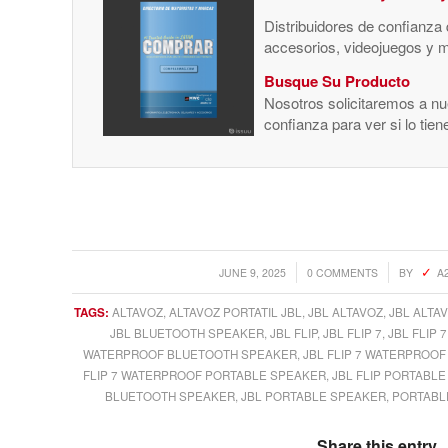
Distribuidores de confianza
accesorios, videojuegos y 
Busque Su Producto
Nosotros solicitaremos a nue
confianza para ver si lo tie
/
/
JUNE 9, 2025
0 COMMENTS
BY
A
TAGS:
ALTAVOZ
,
ALTAVOZ PORTATIL JBL
,
JBL ALTAVOZ
,
JBL ALTA
JBL BLUETOOTH SPEAKER
,
JBL FLIP
,
JBL FLIP 7
,
JBL FLIP
WATERPROOF BLUETOOTH SPEAKER
,
JBL FLIP 7 WATERPROO
FLIP 7 WATERPROOF PORTABLE SPEAKER
,
JBL FLIP PORTABL
BLUETOOTH SPEAKER
,
JBL PORTABLE SPEAKER
,
PORTABL
Share this entry