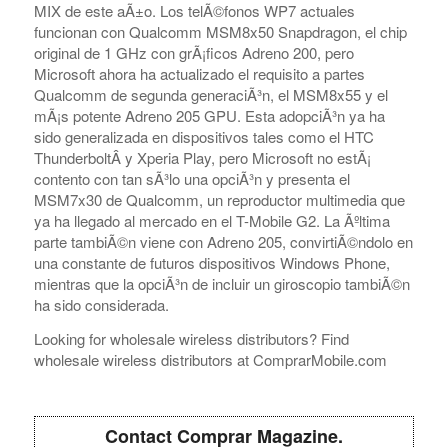
MIX de este aÃ±o. Los telÃ©fonos WP7 actuales
funcionan con Qualcomm MSM8x50 Snapdragon, el chip
original de 1 GHz con grÃ¡ficos Adreno 200, pero
Microsoft ahora ha actualizado el requisito a partes
Qualcomm de segunda generaciÃ³n, el MSM8x55 y el
mÃ¡s potente Adreno 205 GPU. Esta adopciÃ³n ya ha
sido generalizada en dispositivos tales como el HTC
ThunderboltÂ y Xperia Play, pero Microsoft no estÃ¡
contento con tan sÃ³lo una opciÃ³n y presenta el
MSM7x30 de Qualcomm, un reproductor multimedia que
ya ha llegado al mercado en el T-Mobile G2. La Ãºltima
parte tambiÃ©n viene con Adreno 205, convirtiÃ©ndolo en
una constante de futuros dispositivos Windows Phone,
mientras que la opciÃ³n de incluir un giroscopio tambiÃ©n
ha sido considerada.
Looking for wholesale wireless distributors? Find
wholesale wireless distributors at ComprarMobile.com
Contact Comprar Magazine.