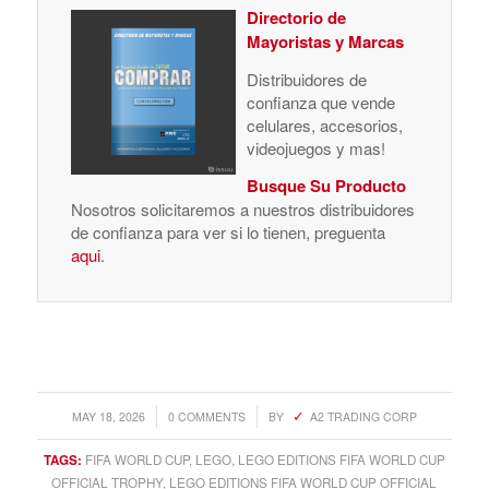
Directorio de
Mayoristas y Marcas
Distribuidores de
confianza que vende
celulares, accesorios,
videojuegos y mas!
Busque Su Producto
Nosotros solicitaremos a nuestros distribuidores
de confianza para ver si lo tienen, preguenta
aqui
.
/
/
MAY 18, 2026
0 COMMENTS
BY
A2 TRADING CORP
TAGS:
FIFA WORLD CUP
,
LEGO
,
LEGO EDITIONS FIFA WORLD CUP
OFFICIAL TROPHY
,
LEGO EDITIONS FIFA WORLD CUP OFFICIAL