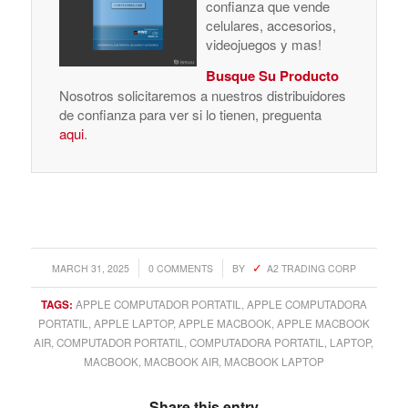
confianza que vende
celulares, accesorios,
videojuegos y mas!
Busque Su Producto
Nosotros solicitaremos a nuestros distribuidores
de confianza para ver si lo tienen, preguenta
aqui
.
/
/
MARCH 31, 2025
0 COMMENTS
BY
A2 TRADING CORP
TAGS:
APPLE COMPUTADOR PORTATIL
,
APPLE COMPUTADORA
PORTATIL
,
APPLE LAPTOP
,
APPLE MACBOOK
,
APPLE MACBOOK
AIR
,
COMPUTADOR PORTATIL
,
COMPUTADORA PORTATIL
,
LAPTOP
,
MACBOOK
,
MACBOOK AIR
,
MACBOOK LAPTOP
Share this entry