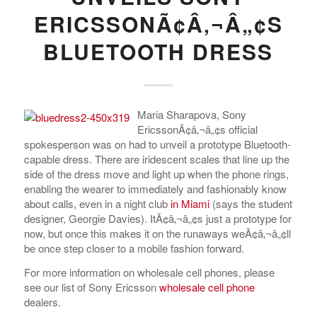
ERICSSONÃ¢Â‚¬Â„¢S
BLUETOOTH DRESS
Maria Sharapova, Sony
EricssonÃ¢â‚¬â„¢s official
spokesperson was on had to unveil a prototype Bluetooth-
capable dress. There are iridescent scales that line up the
side of the dress move and light up when the phone rings,
enabling the wearer to immediately and fashionably know
about calls, even in a night club
in Miami
(says the student
designer, Georgie Davies). ItÃ¢â‚¬â„¢s just a prototype for
now, but once this makes it on the runaways weÃ¢â‚¬â„¢ll
be once step closer to a mobile fashion forward.
For more information on wholesale cell phones, please
see our list of Sony Ericsson
wholesale cell phone
dealers.