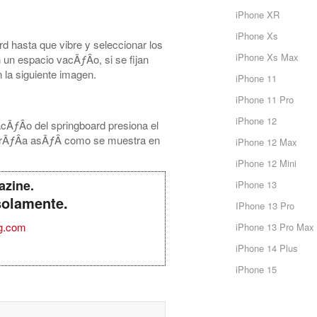
iPhone XR
iPhone Xs
d hasta que vibre y seleccionar los
iPhone Xs Max
un espacio vacÃƒÂ­o, si se fijan
la siguiente imagen.
iPhone 11
iPhone 11 Pro
iPhone 12
cÃƒÂ­o del springboard presiona el
arÃƒÂ­a asÃƒÂ­ como se muestra en
iPhone 12 Max
iPhone 12 Mini
azine.
iPhone 13
solamente.
IPhone 13 Pro
g.com
iPhone 13 Pro Max
iPhone 14 Plus
iPhone 15