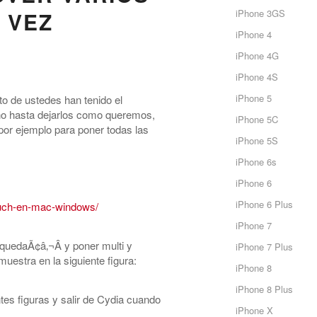
 VEZ
iPhone 3GS
iPhone 4
iPhone 4G
iPhone 4S
iPhone 5
to de ustedes han tenido el
uno hasta dejarlos como queremos,
iPhone 5C
por ejemplo para poner todas las
iPhone 5S
iPhone 6s
iPhone 6
iPhone 6 Plus
touch-en-mac-windows/
iPhone 7
quedaÃ¢â‚¬Â y poner multi y
iPhone 7 Plus
estra en la siguiente figura:
iPhone 8
iPhone 8 Plus
ntes figuras y salir de Cydia cuando
iPhone X