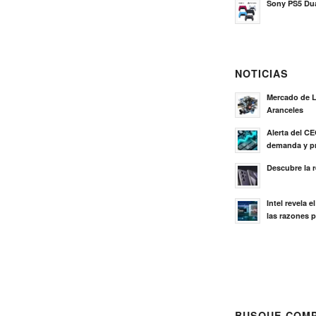
Sony PS5 Dua
NOTICIAS
Mercado de L
Aranceles
Alerta del C
demanda y pr
Descubre la 
Intel revela 
las razones p
BUSQUE COMP