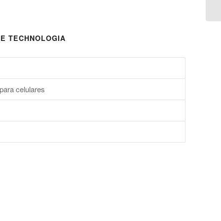
apl
E TECHNOLOGIA
para celulares
s