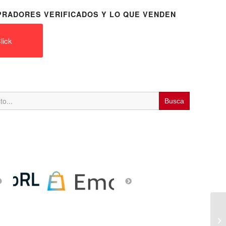
RADORES VERIFICADOS Y LO QUE VENDEN
lick
An
po