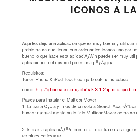
ICONOS A LA
Aqui les dejo una aplicacion que es muy buena y util cuan
problema de que tienen que ordenar los iconos uno por 
bueno lo que hace esta aplicaciÃƒÂ³n puede ser muy util 
aplicaciones del mismo tipo en una pÃƒÂ¡gina.
Requisitos:
Tener iPhone & iPod Touch con jailbreak, si no sabes
como:
http://iphoneate.com/jailbreak-3-1-2-iphone-ipod-
Pasos para Instalar el MulticonMover:
1. Entrar a Cydia y irnos de un solo a Search Ã¢â‚¬Å“Bus
buscar manual mente en la lista MulticonMover como se mu
2. Istalar la aplicaciÃƒÂ³n como se muestra en las siguie
termines de instalar.