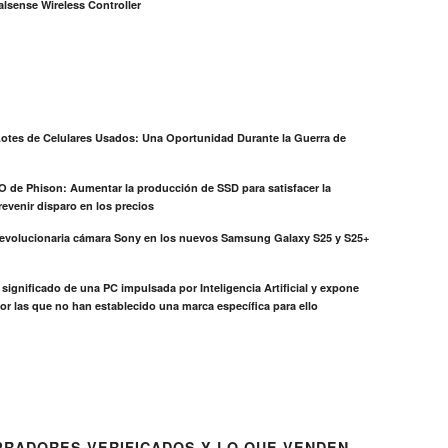
lsense Wireless Controller
otes de Celulares Usados: Una Oportunidad Durante la Guerra de
EO de Phison: Aumentar la producción de SSD para satisfacer la
evenir disparo en los precios
revolucionaria cámara Sony en los nuevos Samsung Galaxy S25 y S25+
el significado de una PC impulsada por Inteligencia Artificial y expone
or las que no han establecido una marca específica para ello
RADORES VERIFICADOS Y LO QUE VENDEN