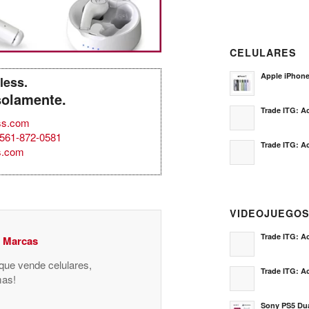
CELULARES
Apple iPhon
less.
solamente.
Trade ITG: Ac
ss.com
-561-872-0581
Trade ITG: Ac
s.com
VIDEOJUEGO
Trade ITG: Ac
y Marcas
 que vende celulares,
Trade ITG: Ac
mas!
Sony PS5 Dua