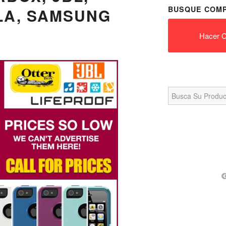
BUSQUE COMP
LA, SAMSUNG
Hacer C
Search
for: