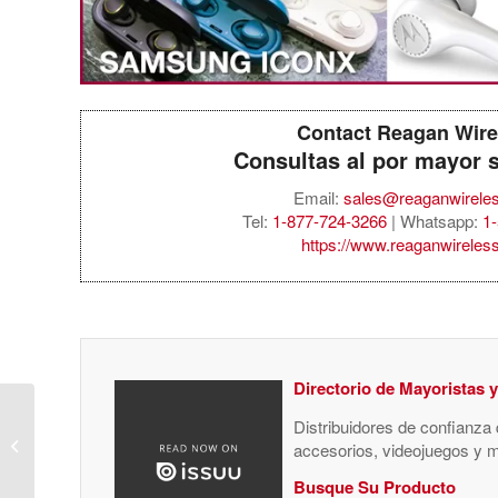
Contact Reagan Wire
Consultas al por mayor 
Email:
sales@reaganwirele
Tel:
1-877-724-3266
| Whatsapp:
1
https://www.reaganwireles
Directorio de Mayoristas 
Distribuidores de confianza
OFERTA ESPECIAL
accesorios, videojuegos y 
Apple iPhone B Stock
Busque Su Producto