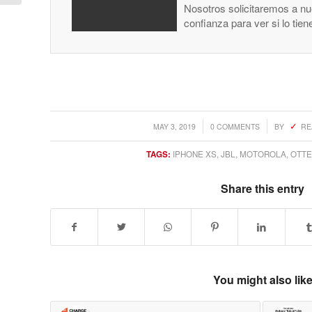
Nosotros solicitaremos a nue
confianza para ver si lo tie
/
/
MAY 3, 2019
0 COMMENTS
BY
RE
TAGS:
IPHONE XS
,
JBL
,
MOTOROLA
,
OTTE
Share this entry
You might also lik