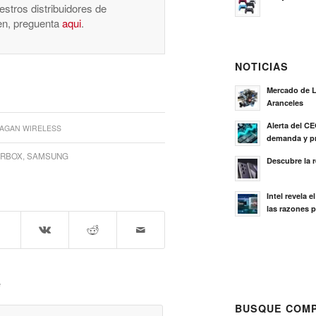
stros distribuidores de
nen, preguenta
aqui
.
NOTICIAS
Mercado de L
Aranceles
Alerta del C
AGAN WIRELESS
demanda y pr
RBOX
,
SAMSUNG
Descubre la 
Intel revela 
las razones p
e
BUSQUE COMP