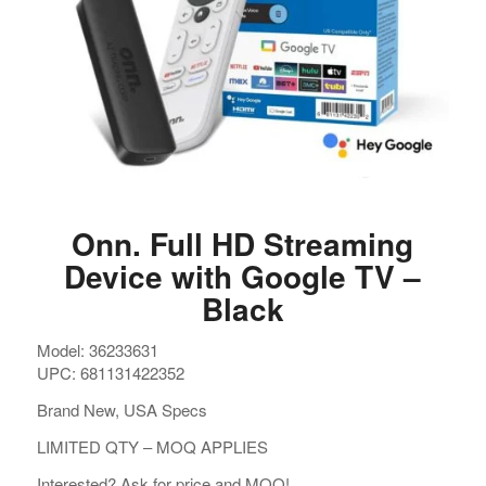
Onn. Full HD Streaming
Device with Google TV –
Black
Model: 36233631
UPC: 681131422352
Brand New, USA Specs
LIMITED QTY – MOQ APPLIES
Interested? Ask for price and MOQ!