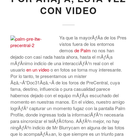
CON VIDEO
Ya que la mayorÃƒÂ­a de los Pres
vistos fuera de los entornos
demos
de Palm
no nos han
dejado con casi nada hasta ahora, hasta el mÃƒÂ¡s
mÃƒÂ­nimo indicio de una interacciÃƒÂ³n real con el
usuario
en un video
o en fotos se torna muy interesante.
Por lo tanto, te presentamos un mister
Ã¢â‚¬Å“Doc31Ã¢â‚¬Â de los foros de PreCentral, cuya
fama, destino, influencia o pura casualidad parece
habernos dejado con el equipo mÃƒÂ¡s escuchado del
momento en nuestras manos. En el video, nuestro amigo
logrÃƒÂ³ capturar un momento fugaz con la pantalla Palm
Profile, donde ingresas toda la informaciÃƒÂ³n necesaria
para sincronizar el telÃƒÂ©fono. AÃƒÂºn mejor, no hay
ningÃƒÂºn indicio de Mr Blurrycam en alguna de las fotos
que lo acompaÃƒÂ±an, lo que siempre es un triunfo para