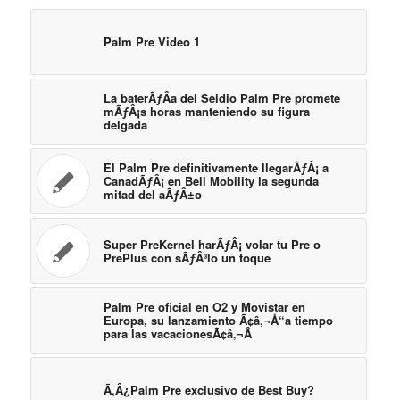
Palm Pre Video 1
La baterÃƒÂ­a del Seidio Palm Pre promete
mÃƒÂ¡s horas manteniendo su figura
delgada
El Palm Pre definitivamente llegarÃƒÂ¡ a
CanadÃƒÂ¡ en Bell Mobility la segunda
mitad del aÃƒÂ±o
Super PreKernel harÃƒÂ¡ volar tu Pre o
PrePlus con sÃƒÂ³lo un toque
Palm Pre oficial en O2 y Movistar en
Europa, su lanzamiento Ã¢â‚¬Å“a tiempo
para las vacacionesÃ¢â‚¬Â
Ã‚Â¿Palm Pre exclusivo de Best Buy?