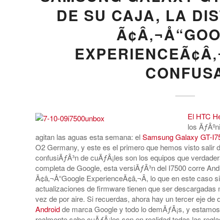
DE SU CAJA, LA DI
Ã¢Â‚¬Å“GO
EXPERIENCEÃ¢Â‚¬
CONFUS
El HTC H
los ÃƒÂºn
agitan las aguas esta semana: el
Samsung Galaxy GT-I7
O2 Germany, y este es el primero que hemos visto salir d
confusiÃƒÂ³n de cuÃƒÂ¡les son los equipos que verdader
completa de Google, esta versiÃƒÂ³n del I7500 corre And
Ã¢â‚¬Å“Google ExperienceÃ¢â‚¬Â, lo que en este caso si
actualizaciones de firmware tienen que ser descargada
vez de por aire. Si recuerdas, ahora hay un tercer eje de
Android
de marca Google y todo lo demÃƒÂ¡s, y estamos
realmente sabe cuÃƒÂ¡les son en realidad todas las regla