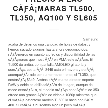
CÃƑÂ¡MARAS TL500,
TL350, AQ100 Y SL605
Samsung
acaba de dejarnos una cantidad de hojas de datos, y
hemos sacado algunos hasta ahora desconocidos,
nÃƒÂºmeros en cuanto a precios y disponibilidad de las
cÃƒÂ¡maras que mostrÃƒÂ³ en PMA este aÃƒÂ±o. El
TL500 de arriba, con pantalla AMOLED giratoria y
demÃƒÂ¡s, costarÃƒÂ¡ $449 esta primavera y serÃƒÂ¡
acompaÃƒÂ±ado por su hermano menor, el TL350, que
costarÃƒÂ¡ $349. Ambas cÃƒÂ¡maras ofrecen soporte
RAW y doble estabilizaciÃƒÂ³n de imagen, aunque de
modo extraÃƒÂ±o, el modelo mÃƒÂ¡s econÃƒÂ³mico 350
ofrece una grabaciÃƒÂ³n de video a 1080p mientras que
el mÃƒÂ¡s ostentoso modelo TL500 lo hace con 640 x
480. Si estÃƒÂ¡s buscando algo un poco mÃƒÂ¡s