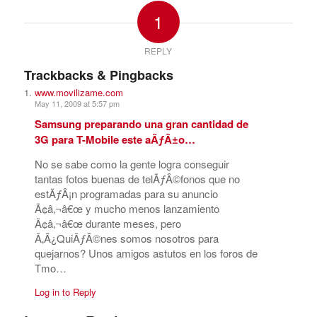
1
REPLY
Trackbacks & Pingbacks
www.movilizame.com
May 11, 2009 at 5:57 pm
Samsung preparando una gran cantidad de
3G para T-Mobile este aÃƒÂ±o…
No se sabe como la gente logra conseguir
tantas fotos buenas de telÃƒÂ©fonos que no
estÃƒÂ¡n programadas para su anuncio
Ã¢â‚¬â€œ y mucho menos lanzamiento
Ã¢â‚¬â€œ durante meses, pero
Ã‚Â¿QuiÃƒÂ©nes somos nosotros para
quejarnos? Unos amigos astutos en los foros de
Tmo…
Log in to Reply