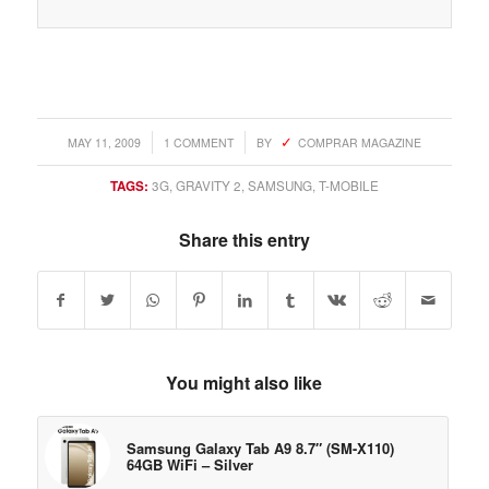
/
/
MAY 11, 2009
1 COMMENT
BY
COMPRAR MAGAZINE
TAGS:
3G
,
GRAVITY 2
,
SAMSUNG
,
T-MOBILE
Share this entry
You might also like
Samsung Galaxy Tab A9 8.7″ (SM-X110)
64GB WiFi – Silver