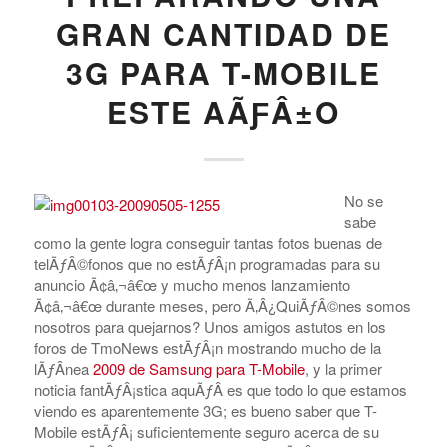
GRAN CANTIDAD DE
3G PARA T-MOBILE
ESTE AÃƑÂ±O
No se
sabe
como la gente logra conseguir tantas fotos buenas de
telÃƒÂ©fonos que no estÃƒÂ¡n programadas para su
anuncio Ã¢â‚¬â€œ y mucho menos lanzamiento
Ã¢â‚¬â€œ durante meses, pero Ã‚Â¿QuiÃƒÂ©nes somos
nosotros para quejarnos? Unos amigos astutos en los
foros de TmoNews estÃƒÂ¡n mostrando mucho de la
lÃƒÂ­nea
2009 de Samsung para T-Mobile
, y la primer
noticia fantÃƒÂ¡stica aquÃƒÂ­ es que todo lo que estamos
viendo es aparentemente 3G; es bueno saber que T-
Mobile estÃƒÂ¡ suficientemente seguro acerca de su