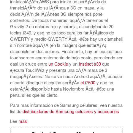
instalaciÃƒÂ³n AWS para iniciar un perÃƒÂ­odo de
transiciÃƒÂ³n de su lÃƒÂ­nea a 3G en masa, y la
decisiÃƒÂ³n de lÃƒÂ­neas 3G siempre nos pone
contentos. De todas maneras, aquÃƒÂ­ tenemos el
Gravity 2 en colores rojo y naranja, el candybar de 20
teclas t349, y eso no es todo para los fanÃƒÂ¡ticos de
QWERTY y medio-QWERTY Ã¢â‚¬â€œ hay un clamshell
sin nombre aquÃƒÂ­ (en la imagen) que estarÃƒÂ¡
disponible en dos colores. Finalmente, hay un equipo todo
touchscreen aparentemente de bajo costo, pareciendo ser
casi un cruce entre
un Cookie
y un
Instinct s30
que
ejecuta TouchWiz y presenta una cÃƒÂ¡mara de 3
megapÃƒÂ­xeles. No se ve nada Android aquÃƒÂ­, aunque
el cartel dice que el equipo serÃƒÂ­a
el i7500
y que no
estarÃƒÂ¡ disponible hasta Noviembre Ã¢â‚¬â€œ una
pena, si es que es cierto.
Para mas informacion de Samsung celulares, vea nuestra
list de
distribuidores de Samsung celulares y accesorios
Lee
mas