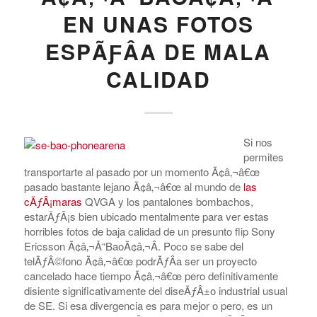
EN UNAS FOTOS
ESPÃƑÂ­A DE MALA
CALIDAD
Si nos
permites
transportarte al pasado por un momento Ã¢â‚¬â€œ
pasado bastante lejano Ã¢â‚¬â€œ al mundo de
las
cÃƒÂ¡maras
QVGA y los pantalones bombachos,
estarÃƒÂ¡s bien ubicado mentalmente para ver estas
horribles fotos de baja calidad de un presunto flip Sony
Ericsson Ã¢â‚¬Å“BaoÃ¢â‚¬Â. Poco se sabe del
telÃƒÂ©fono Ã¢â‚¬â€œ podrÃƒÂ­a ser un proyecto
cancelado hace tiempo Ã¢â‚¬â€œ pero definitivamente
disiente significativamente del diseÃƒÂ±o industrial usual
de SE. Si esa divergencia es para mejor o pero, es un