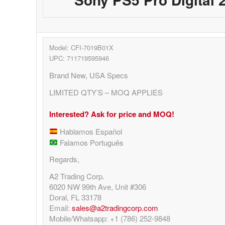
Model: CFI-7019B01X
UPC: 711719595946
Brand New, USA Specs
LIMITED QTY’S – MOQ APPLIES
Interested? Ask for price and MOQ!
Hablamos Español
Falamos Português
Regards,
A2 Trading Corp.
6020 NW 99th Ave, Unit #306
Doral, FL 33178
Email:
sales@a2tradingcorp.com
Mobile/Whatsapp: +1 (786) 252-9848