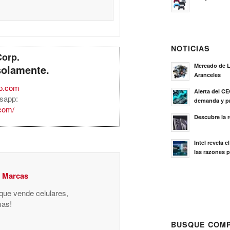
NOTICIAS
Corp.
Mercado de L
solamente.
Aranceles
rp.com
Alerta del C
sapp:
demanda y pr
.com/
Descubre la 
Intel revela 
las razones p
y Marcas
 que vende celulares,
mas!
BUSQUE COMP