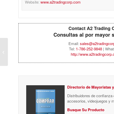
Website:
www.a2tradingcorp.com
Contact A2 Trading 
Consultas al por mayor 
Email:
sales@a2tradingco
Acer Aspire 15.6″
Tel:
1-786-252-9848
| What
Laptop, AMD Ryzen 7
http://www.a2tradingcorp
7730U, 16GB RAM,
512GB SSD,
Windows...
Directorio de Mayoristas 
Distribuidores de confianza
accesorios, videojuegos y 
Busque Su Producto