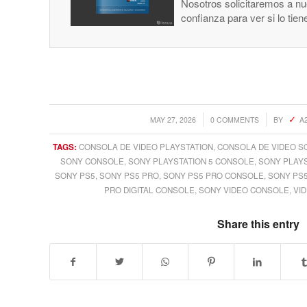
Nosotros solicitaremos a nue
confianza para ver si lo tie
/
/
MAY 27, 2026
0 COMMENTS
BY
A
TAGS:
CONSOLA DE VIDEO PLAYSTATION
,
CONSOLA DE VIDEO S
SONY CONSOLE
,
SONY PLAYSTATION 5 CONSOLE
,
SONY PLAYS
SONY PS5
,
SONY PS5 PRO
,
SONY PS5 PRO CONSOLE
,
SONY PS5
PRO DIGITAL CONSOLE
,
SONY VIDEO CONSOLE
,
VI
Share this entry