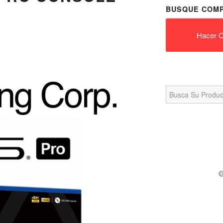
BUSQUE COMP
Hacer C
Search
for: