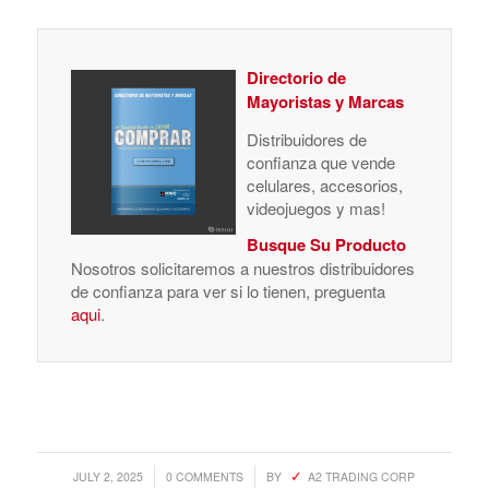
Directorio de
Mayoristas y Marcas
Distribuidores de
confianza que vende
celulares, accesorios,
videojuegos y mas!
Busque Su Producto
Nosotros solicitaremos a nuestros distribuidores
de confianza para ver si lo tienen, preguenta
aqui
.
/
/
JULY 2, 2025
0 COMMENTS
BY
A2 TRADING CORP