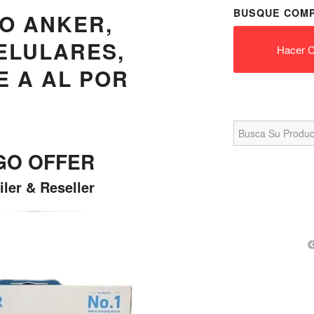
BUSQUE COMP
O ANKER,
ELULARES,
Hacer C
E A AL POR
Search
for:
gGO OFFER
iler & Reseller