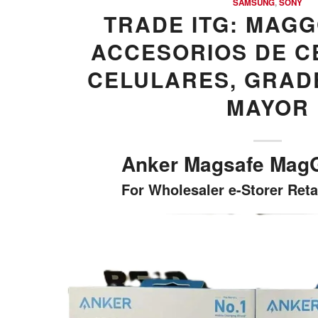
SAMSUNG
,
SONY
TRADE ITG: MAGG
ACCESORIOS DE C
CELULARES, GRAD
MAYOR
Anker Magsafe Ma
For Wholesaler e-Storer Reta