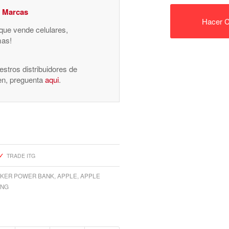
y Marcas
Hacer C
 que vende celulares,
mas!
stros distribuidores de
nen, preguenta
aqui
.
TRADE ITG
KER POWER BANK
,
APPLE
,
APPLE
UNG