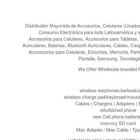
Distribuidor Mayorista de Accesorios, Celulares (Usad
Consumo Electrónica para toda Latinoamérica y e
Accesorios para Celulares, Accesorios para Tabletas, 
Auriculares, Baterias, Bluetooth Auriculares, Cables, Car
Accessorios para Celulares, Estuches, Memoria, Partes
Pantalla, Samsung, Tecnologi
We Offer Wholesale branded P
wireless earphones/earbuds/
wireless charge pad/keybroad/mous
Cables | Chargers | Adapters |
refurbished phone
new Cell phone batteri
memory SD card
Mac Adapter / Mac Cable / Typ
| wholesale price | stock available | 