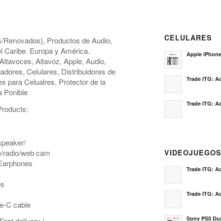
CELULARES
os/Renovados), Productos de Audio,
l Caribe. Europa y América.
Apple iPhon
Altavoces, Altavoz, Apple, Audio,
gadores, Celulares, Distribuidores de
Trade ITG: Ac
 para Celualres, Protector de la
a Ponible
Trade ITG: Ac
roducts:
speaker/
e/radio/web cam
VIDEOJUEGO
 Earphones
Trade ITG: Ac
es
Trade ITG: Ac
e-C cable
Sony PS5 Dua
Fast delivery |