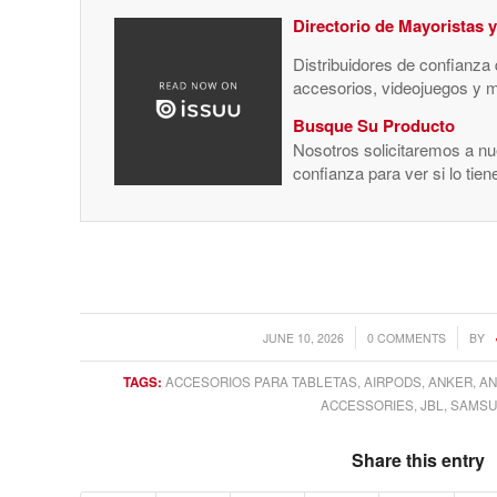
Directorio de Mayoristas 
Distribuidores de confianza
accesorios, videojuegos y 
Busque Su Producto
Nosotros solicitaremos a nue
confianza para ver si lo tie
/
/
JUNE 10, 2026
0 COMMENTS
BY
TAGS:
ACCESORIOS PARA TABLETAS
,
AIRPODS
,
ANKER
,
AN
ACCESSORIES
,
JBL
,
SAMS
Share this entry