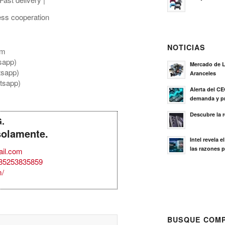
ess cooperation
NOTICIAS
om
sapp)
Mercado de L
tsapp)
Aranceles
tsapp)
Alerta del C
demanda y pr
Descubre la 
G.
solamente.
Intel revela 
las razones p
il.com
85253835859
m/
BUSQUE COMP