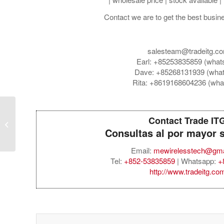
Contact we are to get the best busin
salesteam@tradeitg.c
Earl: +85253835859 (what
Dave: +85268131939 (wha
Rita: +8619168604236 (wha
Trade ITG: Thinkplus / Accesorios de
Contact Trade IT
Celulares, Celulares, Grade A al por
Consultas al por mayor 
m...
Email:
mewirelesstech@gma
Tel:
+852-53835859
| Whatsapp:
+
http://www.tradeitg.co