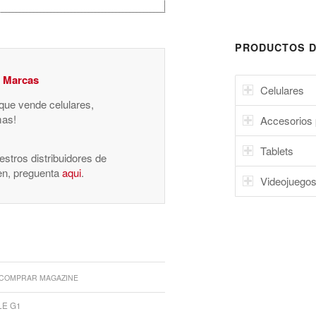
PRODUCTOS D
y Marcas
Celulares
 que vende celulares,
mas!
Accesorios 
Tablets
stros distribuidores de
nen, preguenta
aqui
.
Videojuego
COMPRAR MAGAZINE
LE G1