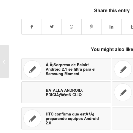
Share this entry
You might also lik
LG GD910 – REVISION
Ã‚Â¡Sorpresa de Eclair!
Android 2.1 se filtra para el
Samsung Moment
BATALLA ANDROID:
EDICIÃƒâ€œN CLIQ
HTC confirma que estÃƒÂ¡
preparando equipos Android
2.0