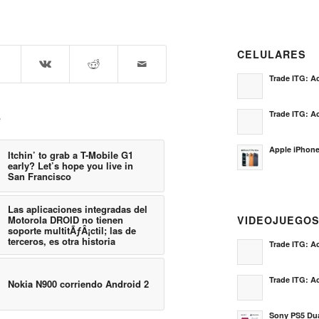
CELULARES
Trade ITG: Ac
Trade ITG: Ac
e
Apple iPhone
Itchin’ to grab a T-Mobile G1
early? Let’s hope you live in
San Francisco
Las aplicaciones integradas del
Motorola DROID no tienen
VIDEOJUEGO
soporte multitÃƒÂ¡ctil; las de
terceros, es otra historia
Trade ITG: Ac
Trade ITG: Ac
Nokia N900 corriendo Android 2
Sony PS5 Dua