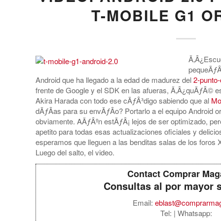
T-MOBILE G1 O
Ã‚Â¿Escuc
pequeÃƒÂ±
Android que ha llegado a la edad de madurez del
2-punto-
frente de Google y el SDK en las afueras, Ã‚Â¿quÃƒÂ© e
Akira Harada con todo ese cÃƒÂ³digo sabiendo que al
Mo
dÃƒÂ­as para su envÃƒÂ­o? Portarlo a el equipo Android ori
obviamente. AÃƒÂºn estÃƒÂ¡ lejos de ser optimizado, per
apetito para todas esas actualizaciones oficiales y deli
esperamos que lleguen a las benditas salas de los foros
Luego del salto, el video.
Contact Comprar Mag
Consultas al por mayor 
Email:
eblast@comprarma
Tel:
| Whatsapp: