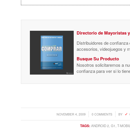
Directorio de Mayoristas 
Distribuidores de confianza
accesorios, videojuegos y 
Busque Su Producto
Nosotros solicitaremos a nue
confianza para ver si lo tie
/
/
NOVEMBER 4, 2009
0 COMMENTS
BY
TAGS:
ANDROID 2
,
G1
,
T-MOBI