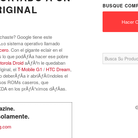
BUSQUE COMP
RIGINAL
Hacer C
haste? Google tiene este
o sistema operativo llamado
cero
. Con el gigante eclair en el
Search
s lo que podÃƒÂ­a hacer ese pobre
for:
torola Droid
aÃƒÂºn le quedaban
ginal, el
T-Mobile G1
/
HTC Dream
,
o deberÃƒÂ­a ir abriÃƒÂ©ndoles el
ciosos ROMs caseros, que
 XDA en los prÃƒÂ³ximos dÃƒÂ­as.
azine.
solamente.
g.com