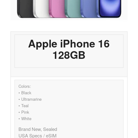
Apple iPhone 16
128GB
Colors:
• Black
• Ultramarine
• Teal
• Pink
• White
Brand New, Sealed
USA Specs / eSIM