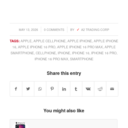
/
/
MAY 13, 2026
0 COMMENTS
BY
A2 TRADING CORP
TAGS:
APPLE
,
APPLE CELLPHONE
,
APPLE IPHONE
,
APPLE IPHONE
16
,
APPLE IPHONE 16 PRO
,
APPLE IPHONE 16 PRO MAX
,
APPLE
SMARTPHONE
,
CELLPHONE
,
IPHONE
,
IPHONE 16
,
IPHONE 16 PRO
,
IPHONE 16 PRO MAX
,
SMARTPHONE
Share this entry
You might also like