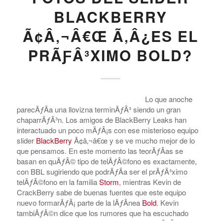
BLACKBERRY
Ã¢Â‚¬Â€Œ Ã‚Â¿ES EL
PRÃƑÂ³XIMO BOLD?
Lo que anoche
parecÃƒÂ­a una llovizna terminÃƒÂ³ siendo un gran
chaparrÃƒÂ³n. Los amigos de BlackBerry Leaks han
interactuado un poco mÃƒÂ¡s con ese misterioso equipo
slider
BlackBerry
Ã¢â‚¬â€œ y se ve mucho mejor de lo
que pensamos. En este momento las teorÃƒÂ­as se
basan en quÃƒÂ© tipo de telÃƒÂ©fono es exactamente,
con BBL sugiriendo que podrÃƒÂ­a ser el prÃƒÂ³ximo
telÃƒÂ©fono en la familia
Storm
, mientras Kevin de
CrackBerry sabe de buenas fuentes que este equipo
nuevo formarÃƒÂ¡ parte de la lÃƒÂ­nea
Bold
. Kevin
tambiÃƒÂ©n dice que los rumores que ha escuchado