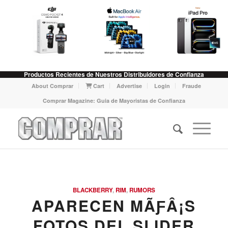
Productos Recientes de Nuestros Distribuidores de Confianza
About Comprar
Cart
Advertise
Login
Fraude
Comprar Magazine: Guia de Mayoristas de Confianza
BLACKBERRY
,
RIM
,
RUMORS
APARECEN MÃƑÂ¡S
FOTOS DEL SLIDER