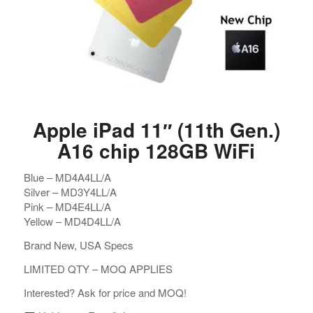
Apple iPad 11″ (11th Gen.)
A16 chip 128GB WiFi
Blue – MD4A4LL/A
Silver – MD3Y4LL/A
Pink – MD4E4LL/A
Yellow – MD4D4LL/A
Brand New, USA Specs
LIMITED QTY – MOQ APPLIES
Interested? Ask for price and MOQ!