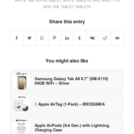
APPLE TAB
,
APPLE TABLET
,
APPLE TABLETA
,
IPAD
,
IPAD 11TH
GEN
,
TAB
,
TABLET
,
TABLETA
Share this entry
You might also like
Samsung Galaxy Tab A9 8.7″ (SM-X110)
64GB WiFi – Silver
 Apple AirTag (1-Pack) – MX532AM/A
Apple AirPods (3rd Gen.) with Lightning
Charging Case