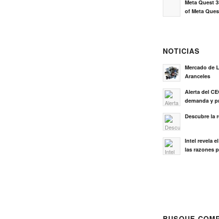
Meta Quest 3
of Meta Ques
NOTICIAS
Mercado de L
Aranceles
Alerta del C
demanda y pr
Descubre la 
Intel revela 
las razones p
BUSQUE COMP