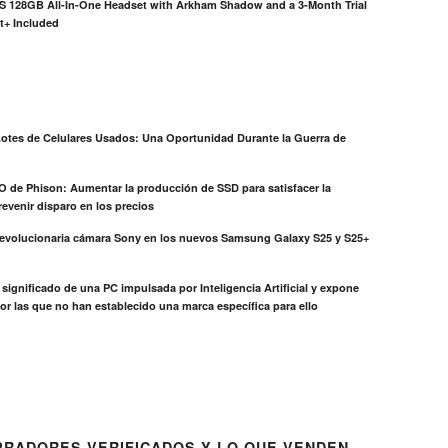
S 128GB All-In-One Headset with Arkham Shadow and a 3-Month Trial
t+ Included
otes de Celulares Usados: Una Oportunidad Durante la Guerra de
EO de Phison: Aumentar la producción de SSD para satisfacer la
evenir disparo en los precios
revolucionaria cámara Sony en los nuevos Samsung Galaxy S25 y S25+
el significado de una PC impulsada por Inteligencia Artificial y expone
or las que no han establecido una marca específica para ello
RADORES VERIFICADOS Y LO QUE VENDEN