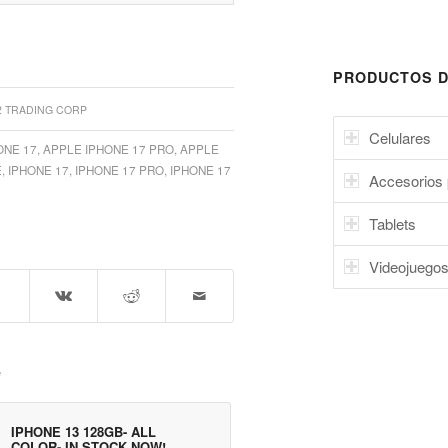
PRODUCTOS D
2 TRADING CORP
Celulares
ONE 17
,
APPLE IPHONE 17 PRO
,
APPLE
E
,
IPHONE 17
,
IPHONE 17 PRO
,
IPHONE 17
Accesorios 
Tablets
Videojuego
e
IPHONE 13 128GB- ALL
COLOR- IN STOCK NOW!