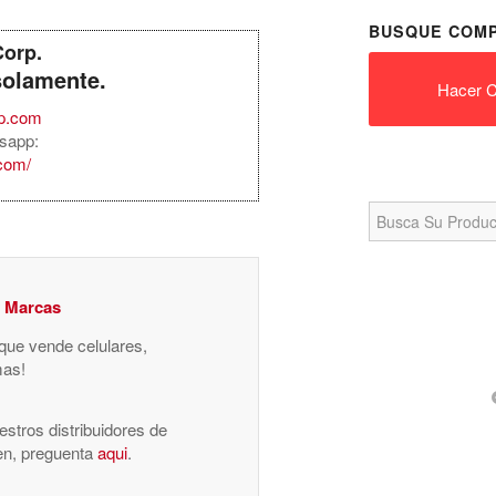
BUSQUE COMP
Corp.
solamente.
Hacer C
rp.com
sapp:
.com/
Search
for:
y Marcas
 que vende celulares,
mas!
stros distribuidores de
nen, preguenta
aqui
.