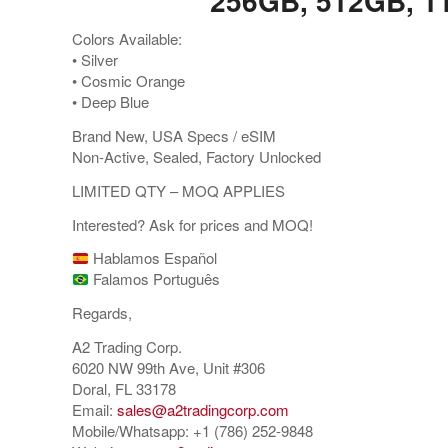
256GB, 512GB, 1
Colors Available:
•⁠ ⁠Silver
•⁠ ⁠Cosmic Orange
•⁠ ⁠Deep Blue
Brand New, USA Specs / eSIM
Non-Active, Sealed, Factory Unlocked
LIMITED QTY – MOQ APPLIES
Interested? Ask for prices and MOQ!
Hablamos Español
Falamos Português
Regards,
A2 Trading Corp.
6020 NW 99th Ave, Unit #306
Doral, FL 33178
Email:
sales@a2tradingcorp.com
Mobile/Whatsapp: +1 (786) 252-9848