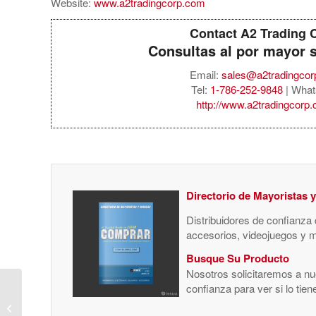
Website:
www.a2tradingcorp.com
Contact A2 Trading 
Consultas al por mayor 
Email:
sales@a2tradingco
Tel:
1-786-252-9848
| What
http://www.a2tradingcorp
Directorio de Mayoristas 
Distribuidores de confianza
accesorios, videojuegos y 
Busque Su Producto
Nosotros solicitaremos a nue
Amazon Echo Show 5
confianza para ver si lo tie
(3rd Gen.) Smart