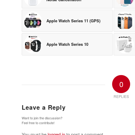
Apple Watch Series 11 (GPS)
Apple Watch Series 10
0
REPLIES
Leave a Reply
Want to join the discussion?
Feel free to contribute!
You must be
logged in
to post a comment.