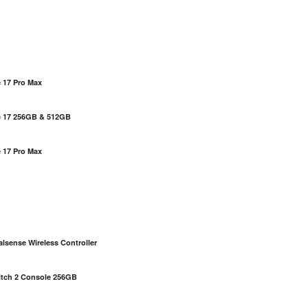
 17 Pro Max
e 17 256GB & 512GB
 17 Pro Max
S
lsense Wireless Controller
itch 2 Console 256GB