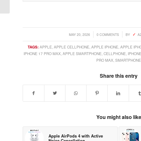
Display with Alexa –
Glacier Whit...
/
/
MAY 20, 2026
0 COMMENTS
BY
A
TAGS:
APPLE
,
APPLE CELLPHONE
,
APPLE IPHONE
,
APPLE IPH
IPHONE 17 PRO MAX
,
APPLE SMARTPHONE
,
CELLPHONE
,
IPHON
PRO MAX
,
SMARTPHONE
Share this entry
You might also lik
Apple AirPods 4 with Active
Noise Cancellation