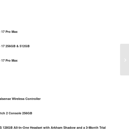
 17 Pro Max
e 17 256GB & 512GB
No
 17 Pro Max
se
S
lsense Wireless Controller
itch 2 Console 256GB
S 128GB All-In-One Headset with Arkham Shadow and a 3-Month Trial