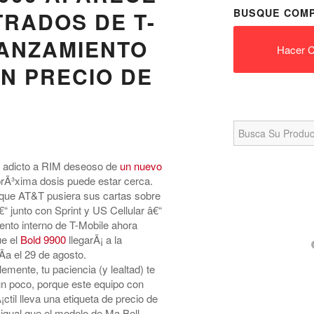
BUSQUE COMP
RADOS DE T-
LANZAMIENTO
Hacer C
UN PRECIO DE
Search
for:
n adicto a RIM deseoso de
un nuevo
 prÃ³xima dosis puede estar cerca.
que AT&T pusiera sus cartas sobre
“ junto con Sprint y US Cellular â€“
nto interno de T-Mobile ahora
ue el
Bold 9900
llegarÃ¡ a la
a el 29 de agosto.
mente, tu paciencia (y lealtad) te
un poco, porque este equipo con
Ã¡ctil lleva una etiqueta de precio de
 igual que el modelo de Ma Bell,