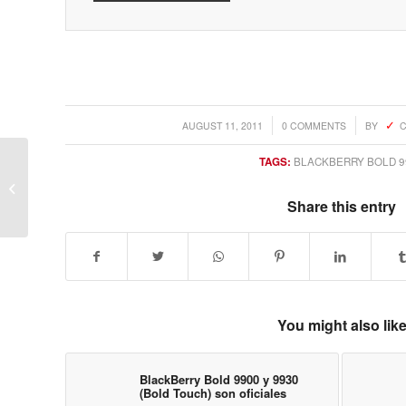
/
/
AUGUST 11, 2011
0 COMMENTS
BY
C
TAGS:
BLACKBERRY BOLD 9
Apple es ahora el fabricante de
smartphones mÃ¡s grande del
Share this entry
mundo; Samsung,...
You might also lik
BlackBerry Bold 9900 y 9930
(Bold Touch) son oficiales