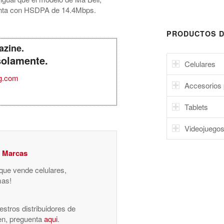
enta con HSDPA de 14.4Mbps.
PRODUCTOS D
azine.
solamente.
Celulares
g.com
Accesorios 
Tablets
Videojuego
y Marcas
 que vende celulares,
mas!
stros distribuidores de
nen, preguenta
aqui
.