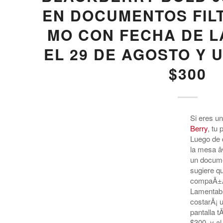
EN DOCUMENTOS FILT
MO CON FECHA DE 
EL 29 DE AGOSTO Y 
$300
Si eres u
Berry
, tu
Luego de 
la mesa â€
un docume
sugiere q
compaÃ±Ã­
Lamentable
costarÃ¡ 
pantalla t
$300, y al