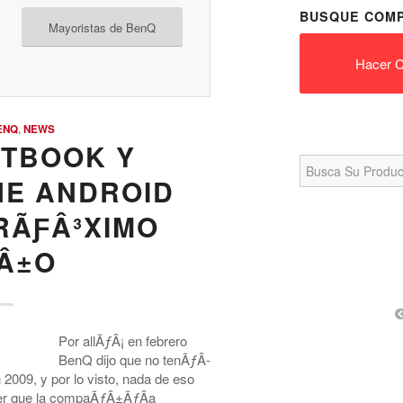
BUSQUE COMP
Mayoristas de BenQ
Hacer C
ENQ
,
NEWS
ETBOOK Y
Search
for:
E ANDROID
RÃƑÂ³XIMO
Â±O
Por allÃƒÂ¡ en febrero
BenQ dijo que no tenÃƒÂ­
 2009, y por lo visto, nada de eso
ser que la compaÃƒÂ±ÃƒÂ­a