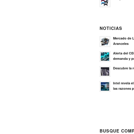
NOTICIAS
Mercado de L
Aranceles
Alerta del C
demanda y pr
Descubre la 
Intel revela 
las razones p
BUSQUE COMP