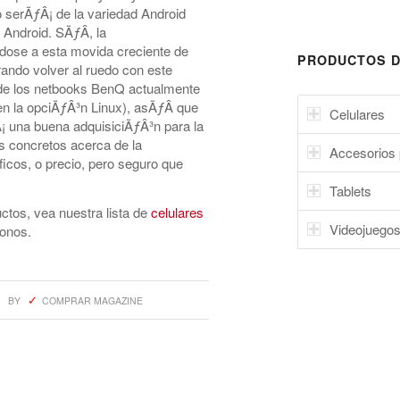
o serÃƒÂ¡ de la variedad Android
ndroid. SÃƒÂ­, la
se a esta movida creciente de
PRODUCTOS D
rando volver al ruedo con este
de los netbooks BenQ actualmente
n la opciÃƒÂ³n Linux), asÃƒÂ­ que
Celulares
¡ una buena adquisiciÃƒÂ³n para la
es concretos acerca de la
Accesorios 
ficos, o precio, pero seguro que
Tablets
tos, vea nuestra lista de
celulares
Videojuego
fonos.
BY
COMPRAR MAGAZINE