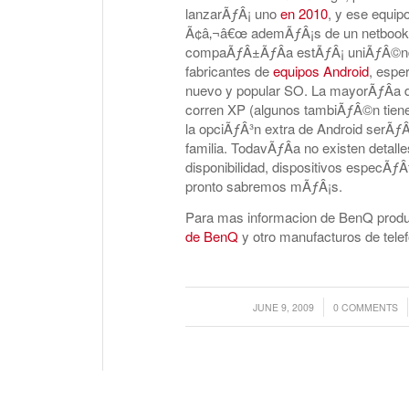
lanzarÃƒÂ¡ uno
en 2010
, y ese equip
Ã¢â‚¬â€œ ademÃƒÂ¡s de un netbook A
compaÃƒÂ±ÃƒÂ­a estÃƒÂ¡ uniÃƒÂ©ndo
fabricantes de
equipos Android
, espe
nuevo y popular SO. La mayorÃƒÂ­a 
corren XP (algunos tambiÃƒÂ©n tiene
la opciÃƒÂ³n extra de Android serÃƒÂ
familia. TodavÃƒÂ­a no existen detall
disponibilidad, dispositivos especÃƒÂ­
pronto sabremos mÃƒÂ¡s.
Para mas informacion de BenQ produc
de BenQ
y otro manufacturos de tele
/
/
JUNE 9, 2009
0 COMMENTS