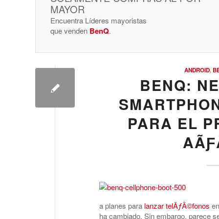
MAYOR
Encuentra Líderes mayoristas
que venden
BenQ
.
ANDROID
,
B
BENQ: N
SMARTPHON
PARA EL P
AÃƑ
a planes para
lanzar telÃƒÂ©fonos
en
ha cambiado. Sin embargo, parece 