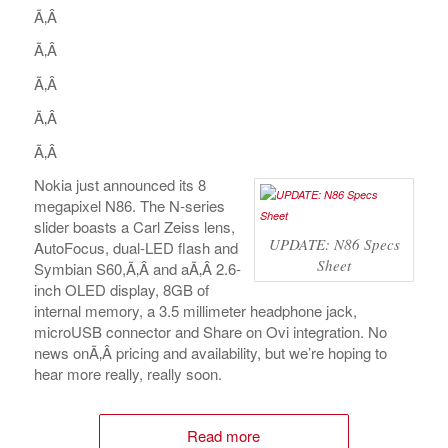
Ã‚Â
Ã‚Â
Ã‚Â
Ã‚Â
Ã‚Â
Nokia just announced its 8
megapixel N86. The N-series
slider boasts a Carl Zeiss lens,
UPDATE: N86 Specs
AutoFocus, dual-LED flash and
Sheet
Symbian S60,Ã‚Â and aÃ‚Â 2.6-
inch OLED display, 8GB of
internal memory, a 3.5 millimeter headphone jack,
microUSB connector and Share on Ovi integration. No
news onÃ‚Â pricing and availability, but we’re hoping to
hear more really, really soon.
Read more