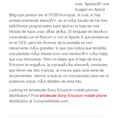
mes. ApareciÃ³ una
imagen en
Xperia
Blog
que parece ser el ST25i Kumquat, el cual, si has
estado prestando atenciÃ³n, es el mÃ¡s barato de los tres
telÃ©fonos programados para abril en la hoja de ruta
filtrada de hace unos dÃ­as atrÃ¡s. El lenguaje de diseÃ±o
concuerda con el Nozomi y con el Xperia S que probamos
en la CES, pero los Ã­conos de la pantalla se ven
claramente mÃ¡s grandes: lo que nos indica que tendrÃ­a
una pantalla mÃ¡s barata (con una resoluciÃ³n mÃ¡s baja)
que sus hermanos. Pero no dejes que el logo de Sony
Ericsson te engaÃ±e, la compaÃ±Ã­a ofrecerÃ¡ versiones
que lleven las dos marcas, al menos para esta serie de
lanzamientos. Vamos a buscar un microscopio para ver si
podemos sacar mÃ¡s detalles de esta foto.
Looking for wholesale Sony Ericsson mobile phones
distributors? Find
wholesale Sony Ericsson mobile phone
distributors at ComprarMobile.com