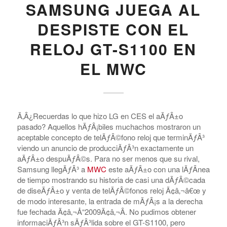
SAMSUNG JUEGA AL
DESPISTE CON EL
RELOJ GT-S1100 EN
EL MWC
Ã‚Â¿Recuerdas lo que hizo LG en CES el aÃƒÂ±o
pasado? Aquellos hÃƒÂ¡biles muchachos mostraron un
aceptable concepto de telÃƒÂ©fono reloj que terminÃƒÂ³
viendo un anuncio de producciÃƒÂ³n exactamente un
aÃƒÂ±o despuÃƒÂ©s. Para no ser menos que su rival,
Samsung llegÃƒÂ³ a
MWC
este aÃƒÂ±o con una lÃƒÂ­nea
de tiempo mostrando su historia de casi una dÃƒÂ©cada
de diseÃƒÂ±o y venta de telÃƒÂ©fonos reloj Ã¢â‚¬â€œ y
de modo interesante, la entrada de mÃƒÂ¡s a la derecha
fue fechada Ã¢â‚¬Å“2009Ã¢â‚¬Â. No pudimos obtener
informaciÃƒÂ³n sÃƒÂ³lida sobre el GT-S1100, pero