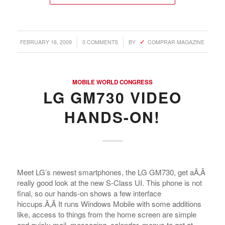
/
/
FEBRUARY 16, 2009
0 COMMENTS
BY
COMPRAR MAGAZINE
MOBILE WORLD CONGRESS
LG GM730 VIDEO
HANDS-ON!
Meet LG’s newest smartphones, the LG GM730, get aÃ‚Â
really good look at the new S-Class UI. This phone is not
final, so our hands-on shows a few interface
hiccups.Ã‚Â It runs Windows Mobile with some additions
like, access to things from the home screen are simple
and quick: mail, messaging, calendar, menus to get at