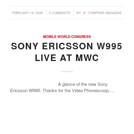
Argentina. Reach LATAM buyers!
/
/
FEBRUARY 16, 2009
0 COMMENTS
BY
COMPRAR MAGAZINE
Busque compradores verificados y lo que venden
MOBILE WORLD CONGRESS
SONY ERICSSON W995
LIVE AT MWC
PRODUCTOS DE TECHNOLOGIA
Ofertas de Los Distirbuidores
Audio
A glance of the new Sony
Ericsson W995. Thanks for the Video Phonescoop….
Automatización del Hogar
Camaras
Drone
Celulares