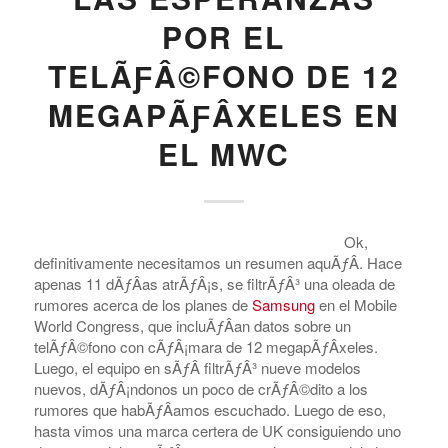
POR EL
TELÃƑÂ©FONO DE 12
MEGAPÃƑÂ­XELES EN
EL MWC
Ok,
definitivamente necesitamos un resumen aquÃƒÂ­. Hace
apenas 11 dÃƒÂ­as atrÃƒÂ¡s, se filtrÃƒÂ³ una oleada de
rumores acerca de los planes de
Samsung
en el Mobile
World Congress, que incluÃƒÂ­an datos sobre un
telÃƒÂ©fono con cÃƒÂ¡mara de 12 megapÃƒÂ­xeles.
Luego, el equipo en sÃƒÂ­ filtrÃƒÂ³ nueve modelos
nuevos, dÃƒÂ¡ndonos un poco de crÃƒÂ©dito a los
rumores que habÃƒÂ­amos escuchado. Luego de eso,
hasta vimos una marca certera de UK consiguiendo uno