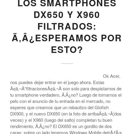
LOS SMARTPHONES
DX650 Y X960
FILTRADOS:
Ã‚Â¿ESPERAMOS POR
ESTO?
Ok Acer,
nos puedes dejar entrar en el juego ahora. Estas
Ã¢â‚¬Å“filtracionesÃ¢â‚¬Â son solo para despistarnos de
tu smartphone verdadero, Ã‚Â¿no? Luego de tomarnos el
pelo con el anuncio de tu entrada en el mercado, no
esperes que creamos que un rebautizo del Glofish
DX900, y el nuevo DX650 (en la foto de arribaÃ¢â‚¬Â¦dos
veces) y el X960 (luego del salto) completan tu buen
rendimiento, Ã‚Â¿no? El DX650 es un gordito de dos
caras: sobre un lado tenemos Windows Mobile detrÃƒÂ¡s