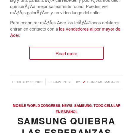
que serÃƒÂ­a mejor saltear este round. Puedes ver
mÃƒÂ¡s galerÃƒÂ­as y un video luego del salto.
Para encontrar mÃƒÂ¡s Acer los telÃƒÂ©fonos celulares
entran en contacto con a
los vendedores al por mayor de
Acer
.
Read more
/
/
FEBRUARY 19, 2009
0 COMMENTS
BY
COMPRAR MAGAZINE
MOBILE WORLD CONGRESS
,
NEWS
,
SAMSUNG
,
TODO CELULAR
EN ESPANOL
SAMSUNG QUIEBRA
LAS ESPERANZAS