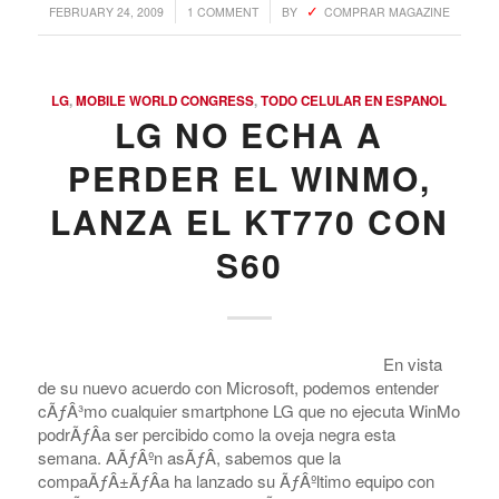
/
/
FEBRUARY 24, 2009
1 COMMENT
BY
COMPRAR MAGAZINE
LG
,
MOBILE WORLD CONGRESS
,
TODO CELULAR EN ESPANOL
LG NO ECHA A
PERDER EL WINMO,
LANZA EL KT770 CON
S60
En vista
de su nuevo acuerdo con Microsoft, podemos entender
cÃƒÂ³mo cualquier smartphone LG que no ejecuta WinMo
podrÃƒÂ­a ser percibido como la oveja negra esta
semana. AÃƒÂºn asÃƒÂ­, sabemos que la
compaÃƒÂ±ÃƒÂ­a ha lanzado su ÃƒÂºltimo equipo con