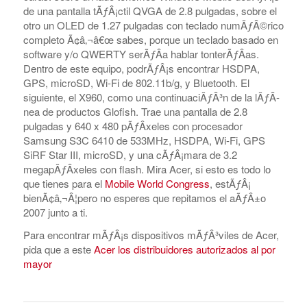
de una pantalla tÃƒÂ¡ctil QVGA de 2.8 pulgadas, sobre el
otro un OLED de 1.27 pulgadas con teclado numÃƒÂ©rico
completo Ã¢â‚¬â€œ sabes, porque un teclado basado en
software y/o QWERTY serÃƒÂ­a hablar tonterÃƒÂ­as.
Dentro de este equipo, podrÃƒÂ¡s encontrar HSDPA,
GPS, microSD, Wi-Fi de 802.11b/g, y Bluetooth. El
siguiente, el X960, como una continuaciÃƒÂ³n de la lÃƒÂ­
nea de productos Glofish. Trae una pantalla de 2.8
pulgadas y 640 x 480 pÃƒÂ­xeles con procesador
Samsung S3C 6410 de 533MHz, HSDPA, Wi-Fi, GPS
SiRF Star III, microSD, y una cÃƒÂ¡mara de 3.2
megapÃƒÂ­xeles con flash. Mira Acer, si esto es todo lo
que tienes para el
Mobile World Congress
, estÃƒÂ¡
bienÃ¢â‚¬Â¦pero no esperes que repitamos el aÃƒÂ±o
2007 junto a ti.
Para encontrar mÃƒÂ¡s dispositivos mÃƒÂ³viles de Acer,
pida que a este
Acer los distribuidores autorizados al por
mayor