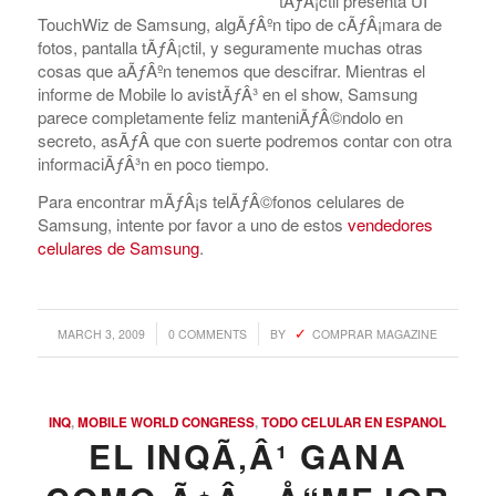
tÃƒÂ¡ctil presenta UI
TouchWiz de Samsung, algÃƒÂºn tipo de cÃƒÂ¡mara de
fotos, pantalla tÃƒÂ¡ctil, y seguramente muchas otras
cosas que aÃƒÂºn tenemos que descifrar. Mientras el
informe de Mobile lo avistÃƒÂ³ en el show, Samsung
parece completamente feliz manteniÃƒÂ©ndolo en
secreto, asÃƒÂ­ que con suerte podremos contar con otra
informaciÃƒÂ³n en poco tiempo.
Para encontrar mÃƒÂ¡s telÃƒÂ©fonos celulares de
Samsung, intente por favor a uno de estos
vendedores
celulares de Samsung
.
/
/
MARCH 3, 2009
0 COMMENTS
BY
COMPRAR MAGAZINE
INQ
,
MOBILE WORLD CONGRESS
,
TODO CELULAR EN ESPANOL
EL INQÃ‚Â¹ GANA