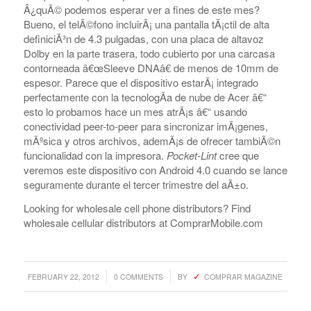
Â¿quÃ© podemos esperar ver a fines de este mes?
Bueno, el telÃ©fono incluirÃ¡ una pantalla tÃ¡ctil de alta
definiciÃ³n de 4.3 pulgadas, con una placa de altavoz
Dolby en la parte trasera, todo cubierto por una carcasa
contorneada â€œSleeve DNAâ€ de menos de 10mm de
espesor. Parece que el dispositivo estarÃ¡ integrado
perfectamente con la tecnologÃ­a de nube de Acer â€“
esto lo probamos hace un mes atrÃ¡s â€“ usando
conectividad peer-to-peer para sincronizar imÃ¡genes,
mÃºsica y otros archivos, ademÃ¡s de ofrecer tambiÃ©n
funcionalidad con la impresora.
Pocket-Lint
cree que
veremos este dispositivo con Android 4.0 cuando se lance
seguramente durante el tercer trimestre del aÃ±o.
Looking for wholesale cell phone distributors? Find
wholesale cellular distributors at ComprarMobile.com
/
/
FEBRUARY 22, 2012
0 COMMENTS
BY
COMPRAR MAGAZINE