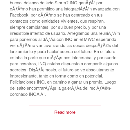
bueno, dejando de lado Storm? INQ ganÃƒÂ³ por
cÃƒÂ³mo han permitido una integraciÃƒÂ³n avanzada con
Facebook, por cÃƒÂ³mo se han centreado en tus
contactos como entidades vivientes, que respiran,
siempre cambiantes, por su buen precio, y por una
irresistible interfaz de usuario. Arreglamos una reuniÃƒÂ³n
para ponernos al dÃƒÂ­a con INQ en el MWC esperando
ver cÃƒÂ³mo van avanzando las cosas despuÃƒÂ©s del
lanzamiento y para hablar acerca del futuro. En el futuro
estaba la parte que mÃƒÂ¡s nos interesaba, y por suerte
para nosotros, INQ estaba dispuesto a compartir algunos
secretos. DigÃƒÂ¡moslo, el futuro se ve absolutamente
impresionante, tanto en forma como en potencial.
Felicitaciones INQ, en camino a ganar un premio. Luego
del salto encontrarÃƒÂ¡s la galerÃƒÂ­a del reciÃƒÂ©n-
coronado INQÃ‚Â¹.
Read more