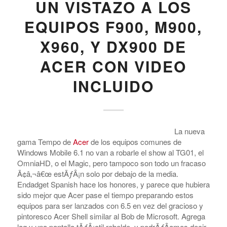
UN VISTAZO A LOS
EQUIPOS F900, M900,
X960, Y DX900 DE
ACER CON VIDEO
INCLUIDO
La nueva
gama Tempo de
Acer
de los equipos comunes de
Windows Mobile 6.1 no van a robarle el show al TG01, el
OmniaHD, o el Magic, pero tampoco son todo un fracaso
Ã¢â‚¬â€œ estÃƒÂ¡n solo por debajo de la media.
Endadget Spanish hace los honores, y parece que hubiera
sido mejor que Acer pase el tiempo preparando estos
equipos para ser lanzados con 6.5 en vez del gracioso y
pintoresco Acer Shell similar al Bob de Microsoft. Agrega
lag y una pantalla tÃƒÂ¡ctil rebelde, y podrÃƒÂ­amos decir