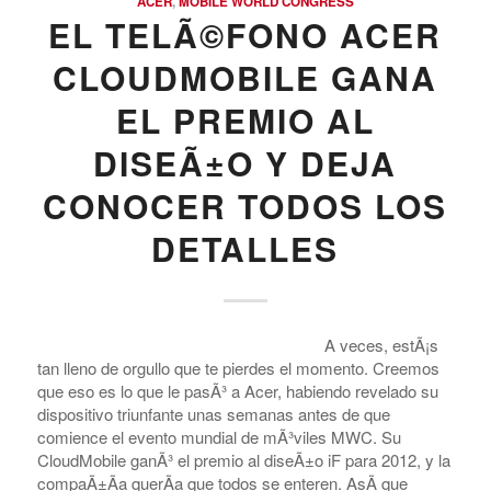
ACER
,
MOBILE WORLD CONGRESS
EL TELÃ©FONO ACER
CLOUDMOBILE GANA
EL PREMIO AL
DISEÃ±O Y DEJA
CONOCER TODOS LOS
DETALLES
A veces, estÃ¡s
tan lleno de orgullo que te pierdes el momento. Creemos
que eso es lo que le pasÃ³ a Acer, habiendo revelado su
dispositivo triunfante unas semanas antes de que
comience el evento mundial de mÃ³viles MWC. Su
CloudMobile ganÃ³ el premio al diseÃ±o iF para 2012, y la
compaÃ±Ã­a querÃ­a que todos se enteren. AsÃ­ que