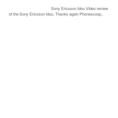
Sony Ericsson Idou Video review
of the Sony Ericsson Idou. Thanks again Phonescoop..
COMPRAR REACHES BUYERS
Comprar Magazine reaches over 100,000 monthly
impressions. Active buyers seek out Comprar Magazine
to purchase their inventory from trusted distributors.
Buyers from LATAM are looking to buy quality products.
Top 10 countries that actively seeking wholesale products
on Comprarmag.com: Venezuela, Mexico, Ecuador, Peru,
Colombia, Panama, Chile, Bolivia, Uruguay, and