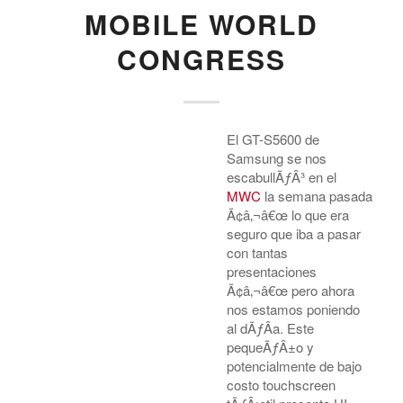
MOBILE WORLD
CONGRESS
El GT-S5600 de
Samsung se nos
escabullÃƒÂ³ en el
MWC
la semana pasada
Ã¢â‚¬â€œ lo que era
seguro que iba a pasar
con tantas
presentaciones
Ã¢â‚¬â€œ pero ahora
nos estamos poniendo
al dÃƒÂ­a. Este
pequeÃƒÂ±o y
potencialmente de bajo
costo touchscreen