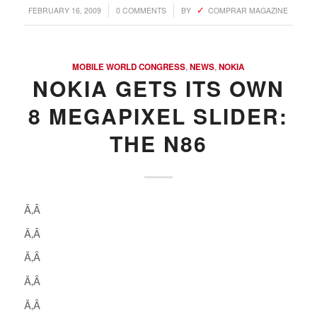
/
/
FEBRUARY 16, 2009
0 COMMENTS
BY
COMPRAR MAGAZINE
MOBILE WORLD CONGRESS
,
NEWS
,
NOKIA
NOKIA GETS ITS OWN
8 MEGAPIXEL SLIDER:
THE N86
Ã‚Â
Ã‚Â
Ã‚Â
Ã‚Â
Ã‚Â