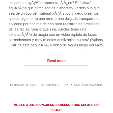
teclado en algÃƒÂºn momento, Ã‚Â¿no? El “show”
aquÃƒÂ­ es que el teclado es elaborado, vertido o lo que
sea de un tipo de material plÃƒÂ¡stico y luego creemos
que es algo como una membrana delgada transparente
aplicada por encima de eso para registrar las presiones
de las teclas. Sea lo que sea, puedes tener una
sensaciÃƒÂ³n de magia con un video repleto de luces
parpadeantes y movimientos deslizables automÃƒÂ¡ticos.
Disfruta este pequeÃƒÂ±o video de Vegas luego del salto.
Read more
/
/
FEBRUARY 25, 2009
0 COMMENTS
BY
COMPRAR MAGAZINE
MOBILE WORLD CONGRESS
,
SAMSUNG
,
TODO CELULAR EN
ESPANOL