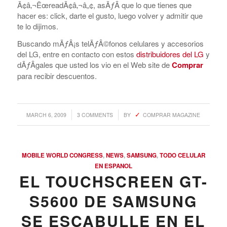
Ã¢â‚¬ËœreadÃ¢â‚¬â„¢, asÃƒÂ­ que lo que tienes que
hacer es: click, darte el gusto, luego volver y admitir que
te lo dijimos.
Buscando mÃƒÂ¡s telÃƒÂ©fonos celulares y accesorios
del LG, entre en contacto con estos
distribuidores del LG
y
dÃƒÂ­gales que usted los vio en el Web site de
Comprar
para recibir descuentos.
/
/
MARCH 6, 2009
3 COMMENTS
BY
COMPRAR MAGAZINE
MOBILE WORLD CONGRESS
,
NEWS
,
SAMSUNG
,
TODO CELULAR
EN ESPANOL
EL TOUCHSCREEN GT-
S5600 DE SAMSUNG
SE ESCABULLE EN EL