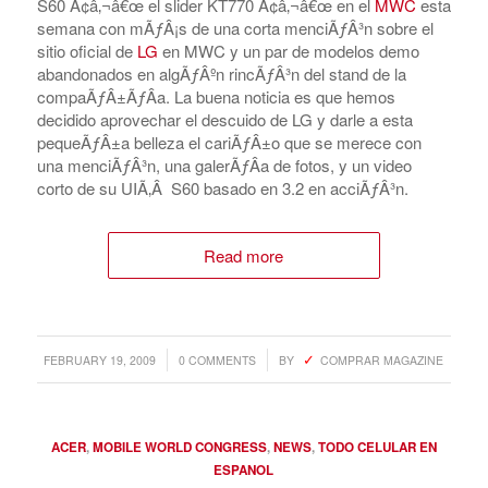
S60 Ã¢â‚¬â€œ el slider KT770 Ã¢â‚¬â€œ en el
MWC
esta
semana con mÃƒÂ¡s de una corta menciÃƒÂ³n sobre el
sitio oficial de
LG
en MWC y un par de modelos demo
abandonados en algÃƒÂºn rincÃƒÂ³n del stand de la
compaÃƒÂ±ÃƒÂ­a. La buena noticia es que hemos
decidido aprovechar el descuido de LG y darle a esta
pequeÃƒÂ±a belleza el cariÃƒÂ±o que se merece con
una menciÃƒÂ³n, una galerÃƒÂ­a de fotos, y un video
corto de su UIÃ‚Â S60 basado en 3.2 en acciÃƒÂ³n.
Read more
/
/
FEBRUARY 19, 2009
0 COMMENTS
BY
COMPRAR MAGAZINE
ACER
,
MOBILE WORLD CONGRESS
,
NEWS
,
TODO CELULAR EN
ESPANOL