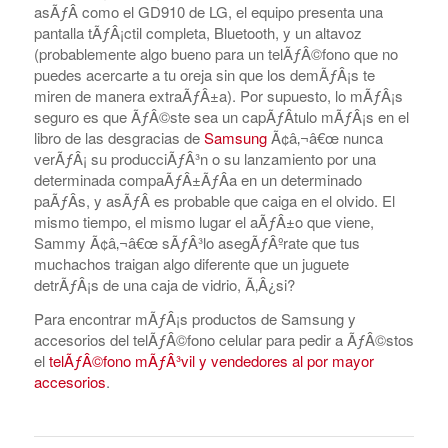
asÃƒÂ­ como el GD910 de LG, el equipo presenta una
pantalla tÃƒÂ¡ctil completa, Bluetooth, y un altavoz
(probablemente algo bueno para un telÃƒÂ©fono que no
puedes acercarte a tu oreja sin que los demÃƒÂ¡s te
miren de manera extraÃƒÂ±a). Por supuesto, lo mÃƒÂ¡s
seguro es que ÃƒÂ©ste sea un capÃƒÂ­tulo mÃƒÂ¡s en el
libro de las desgracias de
Samsung
Ã¢â‚¬â€œ nunca
verÃƒÂ¡ su producciÃƒÂ³n o su lanzamiento por una
determinada compaÃƒÂ±ÃƒÂ­a en un determinado
paÃƒÂ­s, y asÃƒÂ­ es probable que caiga en el olvido. El
mismo tiempo, el mismo lugar el aÃƒÂ±o que viene,
Sammy Ã¢â‚¬â€œ sÃƒÂ³lo asegÃƒÂºrate que tus
muchachos traigan algo diferente que un juguete
detrÃƒÂ¡s de una caja de vidrio, Ã‚Â¿si?
Para encontrar mÃƒÂ¡s productos de Samsung y
accesorios del telÃƒÂ©fono celular para pedir a ÃƒÂ©stos
el
telÃƒÂ©fono mÃƒÂ³vil y vendedores al por mayor
accesorios
.