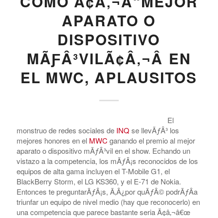
COMO Ã¢Â‚¬Å“MEJOR
APARATO O
DISPOSITIVO
MÃƑÂ³VILÃ¢Â‚¬Â EN
EL MWC, APLAUSITOS
El
monstruo de redes sociales de
INQ
se llevÃƒÂ³ los
mejores honores en el
MWC
ganando el premio al mejor
aparato o dispositivo mÃƒÂ³vil en el show. Echando un
vistazo a la competencia, los mÃƒÂ¡s reconocidos de los
equipos de alta gama incluyen el T-Mobile G1, el
BlackBerry Storm, el LG KS360, y el E-71 de Nokia.
Entonces te preguntarÃƒÂ¡s, Ã‚Â¿por quÃƒÂ© podrÃƒÂ­a
triunfar un equipo de nivel medio (hay que reconocerlo) en
una competencia que parece bastante seria Ã¢â‚¬â€œ