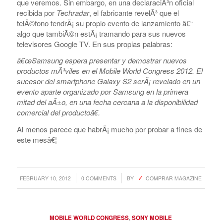
que veremos. Sin embargo, en una declaraciÃ³n oficial
recibida por
Techradar
, el fabricante revelÃ³ que el
telÃ©fono tendrÃ¡ su propio evento de lanzamiento â€“
algo que tambiÃ©n estÃ¡ tramando para sus nuevos
televisores Google TV. En sus propias palabras:
â€œSamsung espera presentar y demostrar nuevos
productos mÃ³viles en el Mobile World Congress 2012. El
sucesor del smartphone Galaxy S2 serÃ¡ revelado en un
evento aparte organizado por Samsung en la primera
mitad del aÃ±o, en una fecha cercana a la disponibilidad
comercial del productoâ€.
Al menos parece que habrÃ¡ mucho por probar a fines de
este mesâ€¦
/
/
FEBRUARY 10, 2012
0 COMMENTS
BY
COMPRAR MAGAZINE
MOBILE WORLD CONGRESS
,
SONY MOBILE