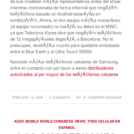
de sus modelos mÃƒÂ¡s representativos antes del show,
mientras mencionaba de forma informal que ningÃƒÂºn
telÃƒÂ©fono basado en Android estarÃƒÂ­a en
exhibiciÃƒÂ³n. Ahora, el otro equipo mÃƒÂ¡s maravilloso
(el equipo rumoreado) no harÃƒÂ¡ su debut en el MWC,
ya que Telecoms Korea dice que ningÃƒÂºn telÃƒÂ©fono
de 12 megapÃƒÂ­xeles llegarÃƒÂ¡ a Barcelona. No te
preocupes, tendrÃƒÂ¡s mucho para quedarte embobado
entre el Blue Earth y el Ultra Touch S8300.
Necesite mÃƒÂ¡s telÃƒÂ©fonos celulares de Samsung,
entre en contacto con por favor a estos
distribuidores
autorizados al por mayor de los telÃƒÂ©fonos celulares
/
/
FEBRUARY 16, 2009
0 COMMENTS
BY
COMPRAR MAGAZINE
ACER
,
MOBILE WORLD CONGRESS
,
NEWS
,
TODO CELULAR EN
ESPANOL