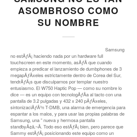
ASOMBROSO COMO
SU NOMBRE
Samsung
no estÃƒÂ¡ haciendo nada por un hardware full
touchscreen en este momento, asÃƒÂ­ que cuando
empieza a predicar el lanzamiento de dumbphones de 3
megapÃƒÂ­xeles estrictamente dentro de Corea del Sur,
tendrÃƒÂ¡s que disculparnos por templar nuestro
entusiasmo. El W750 Haptic Pop — como su nombre lo
dice — es un equipo con tecnologÃƒÂ­a al tacto con una
pantalla de 3.2 pulgadas y 432 x 240 pÃƒÂ­xeles,
sintonizaciÃƒÂ³n T-DMB, una alarma de emergencia para
espantar a los malos, y para usar las propias palabras de
Samsung, una ” nueva y hermosa pantalla
standbyÃ¢â‚¬Â. Todo eso estÃƒÂ¡ bien, pero parece que
Sammy estÃƒÂ¡ posicionando este equipo como un