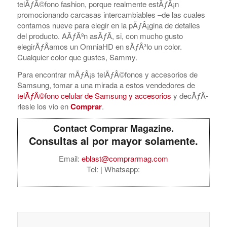
telÃƒÂ©fono fashion, porque realmente estÃƒÂ¡n
promocionando carcasas intercambiables –de las cuales
contamos nueve para elegir en la pÃƒÂ¡gina de detalles
del producto. AÃƒÂºn asÃƒÂ­, si, con mucho gusto
elegirÃƒÂ­amos un OmniaHD en sÃƒÂ³lo un color.
Cualquier color que gustes, Sammy.
Para encontrar mÃƒÂ¡s telÃƒÂ©fonos y accesorios de
Samsung, tomar a una mirada a estos vendedores de
telÃƒÂ©fono celular de Samsung y accesorios
y decÃƒÂ­
rlesle los vio en
Comprar
.
Contact Comprar Magazine.
Consultas al por mayor solamente.
Email:
eblast@comprarmag.com
Tel:
| Whatsapp: