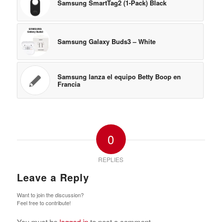
Samsung SmartTag2 (1-Pack) Black
Samsung Galaxy Buds3 – White
Samsung lanza el equipo Betty Boop en
Francia
0
REPLIES
Leave a Reply
Want to join the discussion?
Feel free to contribute!
You must be
logged in
to post a comment.