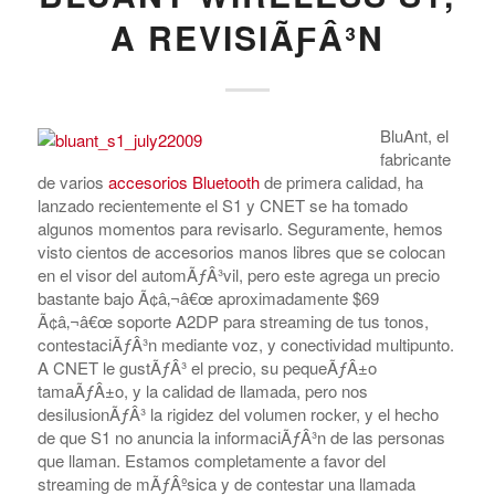
A REVISIÃƑÂ³N
BluAnt, el
fabricante
de varios
accesorios Bluetooth
de primera calidad, ha
lanzado recientemente el S1 y CNET se ha tomado
algunos momentos para revisarlo. Seguramente, hemos
visto cientos de accesorios manos libres que se colocan
en el visor del automÃƒÂ³vil, pero este agrega un precio
bastante bajo Ã¢â‚¬â€œ aproximadamente $69
Ã¢â‚¬â€œ soporte A2DP para streaming de tus tonos,
contestaciÃƒÂ³n mediante voz, y conectividad multipunto.
A CNET le gustÃƒÂ³ el precio, su pequeÃƒÂ±o
tamaÃƒÂ±o, y la calidad de llamada, pero nos
desilusionÃƒÂ³ la rigidez del volumen rocker, y el hecho
de que S1 no anuncia la informaciÃƒÂ³n de las personas
que llaman. Estamos completamente a favor del
streaming de mÃƒÂºsica y de contestar una llamada