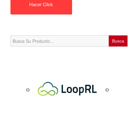
Hacer Click
Search
for: