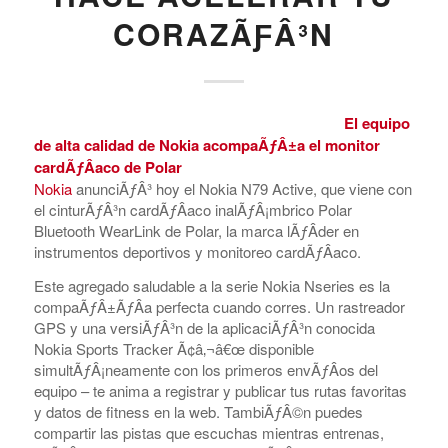
CORAZÃƑÂ³N
El equipo
de alta calidad de Nokia acompaÃƒÂ±a el monitor
cardÃƒÂ­aco de Polar
Nokia
anunciÃƒÂ³ hoy el Nokia N79 Active, que viene con
el cinturÃƒÂ³n cardÃƒÂ­aco inalÃƒÂ¡mbrico Polar
Bluetooth WearLink de Polar, la marca lÃƒÂ­der en
instrumentos deportivos y monitoreo cardÃƒÂ­aco.
Este agregado saludable a la serie Nokia Nseries es la
compaÃƒÂ±ÃƒÂ­a perfecta cuando corres. Un rastreador
GPS y una versiÃƒÂ³n de la aplicaciÃƒÂ³n conocida
Nokia Sports Tracker Ã¢â‚¬â€œ disponible
simultÃƒÂ¡neamente con los primeros envÃƒÂ­os del
equipo – te anima a registrar y publicar tus rutas favoritas
y datos de fitness en la web. TambiÃƒÂ©n puedes
compartir las pistas que escuchas mientras entrenas,