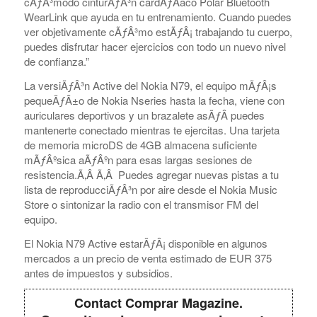
cÃƒÂ³modo cinturÃƒÂ³n cardÃƒÂ­aco Polar Bluetooth
WearLink que ayuda en tu entrenamiento. Cuando puedes
ver objetivamente cÃƒÂ³mo estÃƒÂ¡ trabajando tu cuerpo,
puedes disfrutar hacer ejercicios con todo un nuevo nivel
de confianza.”
La versiÃƒÂ³n Active del Nokia N79, el equipo mÃƒÂ¡s
pequeÃƒÂ±o de Nokia Nseries hasta la fecha, viene con
auriculares deportivos y un brazalete asÃƒÂ­ puedes
mantenerte conectado mientras te ejercitas. Una tarjeta
de memoria microDS de 4GB almacena suficiente
mÃƒÂºsica aÃƒÂºn para esas largas sesiones de
resistencia.Ã‚Â Ã‚Â Puedes agregar nuevas pistas a tu
lista de reproducciÃƒÂ³n por aire desde el Nokia Music
Store o sintonizar la radio con el transmisor FM del
equipo.
El Nokia N79 Active estarÃƒÂ¡ disponible en algunos
mercados a un precio de venta estimado de EUR 375
antes de impuestos y subsidios.
Contact Comprar Magazine.