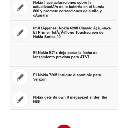
Nokia hace aclaraciones sobre la
actualizaciÃ³n de la baterÃ­a en el Lumia
800 y promete correcciones de audio y
cÃ¡mara
ImÃƒÂ¡genes: Nokia 6208 Classic Ã¢â‚¬â€œ
El Primer TelÃƒÂ©fono Touchscreen de
Nokia Series 40
El Nokia E71x deja pasar la fecha de
lanzamiento prevista para AT&T
El Nokia 7205 Intrigue disponible para
Verizon
Nokia gets its own 8 megapixel slider: the
N86