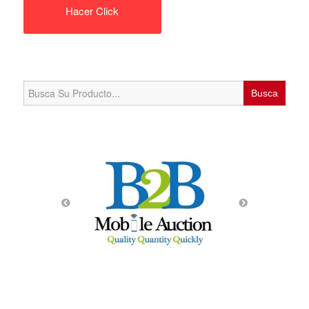
Hacer Click
Search
for: