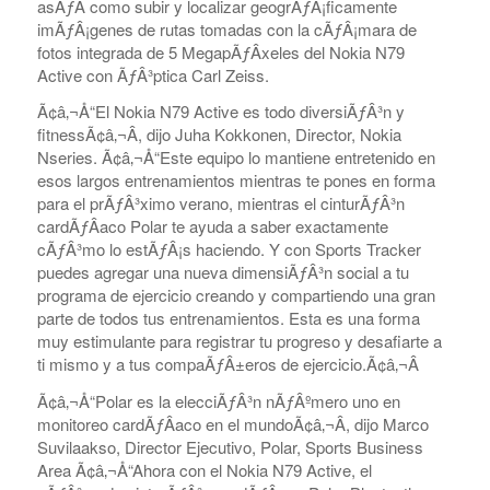
asÃƒÂ­ como subir y localizar geogrÃƒÂ¡ficamente
imÃƒÂ¡genes de rutas tomadas con la cÃƒÂ¡mara de
fotos integrada de 5 MegapÃƒÂ­xeles del Nokia N79
Active con ÃƒÂ³ptica Carl Zeiss.
Ã¢â‚¬Å“El Nokia N79 Active es todo diversiÃƒÂ³n y
fitnessÃ¢â‚¬Â, dijo Juha Kokkonen, Director, Nokia
Nseries. Ã¢â‚¬Å“Este equipo lo mantiene entretenido en
esos largos entrenamientos mientras te pones en forma
para el prÃƒÂ³ximo verano, mientras el cinturÃƒÂ³n
cardÃƒÂ­aco Polar te ayuda a saber exactamente
cÃƒÂ³mo lo estÃƒÂ¡s haciendo. Y con Sports Tracker
puedes agregar una nueva dimensiÃƒÂ³n social a tu
programa de ejercicio creando y compartiendo una gran
parte de todos tus entrenamientos. Esta es una forma
muy estimulante para registrar tu progreso y desafiarte a
ti mismo y a tus compaÃƒÂ±eros de ejercicio.Ã¢â‚¬Â
Ã¢â‚¬Å“Polar es la elecciÃƒÂ³n nÃƒÂºmero uno en
monitoreo cardÃƒÂ­aco en el mundoÃ¢â‚¬Â, dijo Marco
Suvilaakso, Director Ejecutivo, Polar, Sports Business
Area Ã¢â‚¬Å“Ahora con el Nokia N79 Active, el