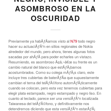
ASOMBROSO EN LA
OSCURIDAD
Previamente ya habÃƒÂ­amos visto al
N79
todo negro
hacer su actuaciÃƒÂ³n en sitios regionales de Nokia
alrededor del mundo, pero ahora, tienes algunas fotos
sacadas por ahÃƒÂ­ para poder echarles un vistazo.
Resumiendo, es asombroso Ã¢â‚¬â€œ su frente es un
cambio natural del blanco que estÃƒÂ¡bamos
acostumbrados. Como su colega mÃƒÂ¡s claro, este
incluye tres cubiertas de baterÃƒÂ­a que supuestamente
cambian el tema del telÃƒÂ©fono automÃƒÂ¡ticamente
cuando se colocan, pero esta vez tenemos cubiertas para
elegir plata estampado, negro estampado y negro liso. En
cuanto al teclado, parece ser una versiÃƒÂ³n localizada
Taiwanesa del telÃƒÂ©fono, y definitivamente nos
detendremos diciendo que esta versiÃƒÂ³n estarÃƒÂ¡