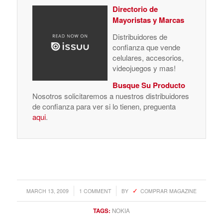
Directorio de
Mayoristas y Marcas
Distribuidores de
confianza que vende
celulares, accesorios,
videojuegos y mas!
Busque Su Producto
Nosotros solicitaremos a nuestros distribuidores
de confianza para ver si lo tienen, preguenta
aqui
.
/
/
MARCH 13, 2009
1 COMMENT
BY
COMPRAR MAGAZINE
TAGS:
NOKIA