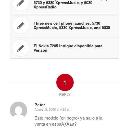
5730 y 5330 XpressMusic, y 5030
XpressRadio
Three new cell phone launches: 5730
XpressMusic, 5330 XpressMusic, and 5030
El Nokia 7205 Intrigue disponible para
Verizon
1
REPLY
Peter
August 8, 2009 at 4:28 pm
says:
Este modelo (en negro) ya salio a la
venta en espaÃƒÂ±a?