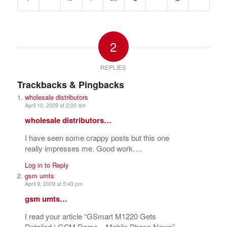
2
REPLIES
Trackbacks & Pingbacks
wholesale distributors
April 10, 2009 at 2:00 am
wholesale distributors…
I have seen some crappy posts but this one
really impresses me. Good work….
Log in to Reply
gsm umts
April 9, 2009 at 5:43 pm
gsm umts…
I read your article “GSmart M1220 Gets
Detailed | GSM Dome – Mobile Phone News”