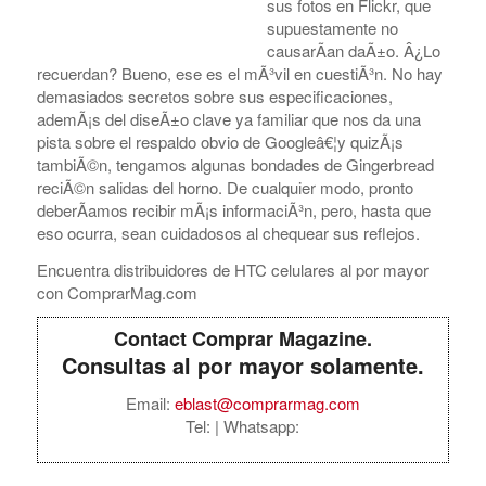
sus fotos en Flickr, que
supuestamente no
causarÃ­an daÃ±o. Â¿Lo
recuerdan? Bueno, ese es el mÃ³vil en cuestiÃ³n. No hay
demasiados secretos sobre sus especificaciones,
ademÃ¡s del diseÃ±o clave ya familiar que nos da una
pista sobre el respaldo obvio de Googleâ€¦y quizÃ¡s
tambiÃ©n, tengamos algunas bondades de Gingerbread
reciÃ©n salidas del horno. De cualquier modo, pronto
deberÃ­amos recibir mÃ¡s informaciÃ³n, pero, hasta que
eso ocurra, sean cuidadosos al chequear sus reflejos.
Encuentra distribuidores de HTC celulares al por mayor
con ComprarMag.com
Contact Comprar Magazine.
Consultas al por mayor solamente.
Email:
eblast@comprarmag.com
Tel:
| Whatsapp: