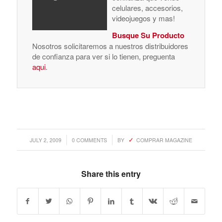
celulares, accesorios,
videojuegos y mas!
Busque Su Producto
Nosotros solicitaremos a nuestros distribuidores
de confianza para ver si lo tienen, preguenta
aqui
.
/
/
JULY 2, 2009
0 COMMENTS
BY
COMPRAR MAGAZINE
Share this entry