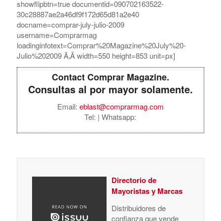
showflipbtn=true documentid=090702163522-
30c28887ae2a46df9f172d65d81a2e40
docname=comprar-july-julio-2009
username=Comprarmag
loadinginfotext=Comprar%20Magazine%20July%20-
Julio%202009 Ã‚Â width=550 height=853 unit=px]
Contact Comprar Magazine.
Consultas al por mayor solamente.
Email:
eblast@comprarmag.com
Tel:
| Whatsapp:
Directorio de
Mayoristas y Marcas
Distribuidores de
confianza que vende